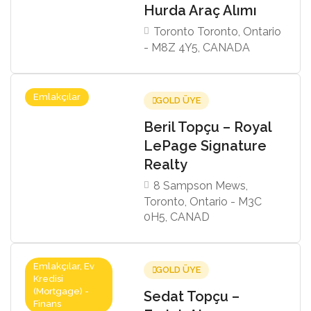
Hurda Araç Alımı
Toronto Toronto, Ontario
- M8Z 4Y5, CANADA
Emlakçılar
GOLD ÜYE
Beril Topçu – Royal
LePage Signature
Realty
8 Sampson Mews,
Toronto, Ontario - M3C
0H5, CANAD
Emlakçılar, Ev
GOLD ÜYE
Kredisi
(Mortgage) -
Sedat Topçu –
Finans