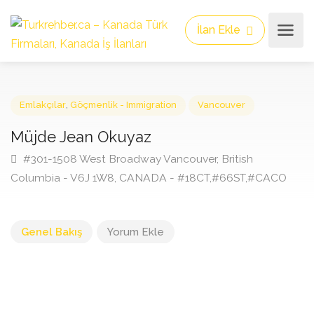
İlan Ekle
Emlakçılar
,
Göçmenlik - Immigration
Vancouver
Müjde Jean Okuyaz
#301-1508 West Broadway Vancouver, British
Columbia - V6J 1W8, CANADA - #18CT,#66ST,#CACO
Genel Bakış
Yorum Ekle