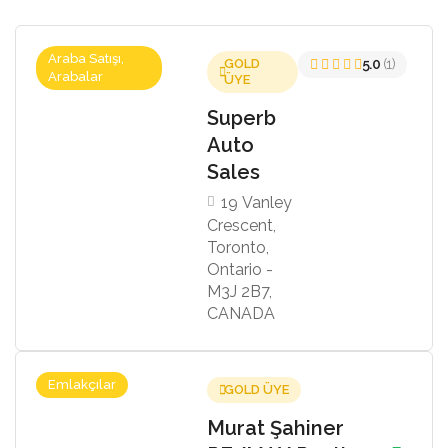
Araba Satışı,
GOLD
5.0
(1)
Arabalar
ÜYE
Superb
Auto
Sales
19 Vanley
Crescent,
Toronto,
Ontario -
M3J 2B7,
CANADA
Emlakçılar
GOLD ÜYE
Murat Şahiner