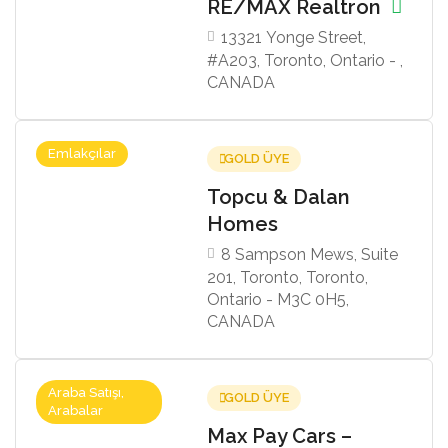
RE/MAX Realtron
13321 Yonge Street,
#A203, Toronto, Ontario - ,
CANADA
Emlakçılar
GOLD ÜYE
Topcu & Dalan
Homes
8 Sampson Mews, Suite
201, Toronto, Toronto,
Ontario - M3C 0H5,
CANADA
Araba Satışı,
GOLD ÜYE
Arabalar
Max Pay Cars –