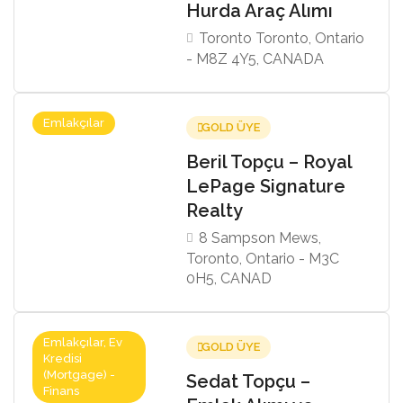
Hurda Araç Alımı
Toronto Toronto, Ontario
- M8Z 4Y5, CANADA
Emlakçılar
GOLD ÜYE
Beril Topçu – Royal
LePage Signature
Realty
8 Sampson Mews,
Toronto, Ontario - M3C
0H5, CANAD
Emlakçılar, Ev
GOLD ÜYE
Kredisi
(Mortgage) -
Sedat Topçu –
Finans