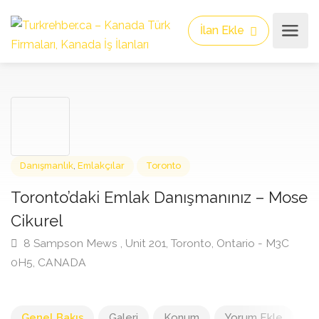
İlan Ekle
Danışmanlık
,
Emlakçılar
Toronto
Toronto’daki Emlak Danışmanınız – Mo
Cikurel
8 Sampson Mews , Unit 201, Toronto, Ontario - M3C
0H5, CANADA
Genel Bakış
Galeri
Konum
Yorum Ekle