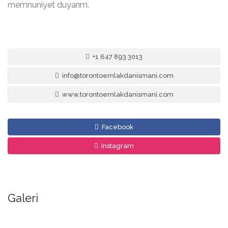
memnuniyet duyarım.
+1 647 893 3013
info@torontoemlakdanismani.com
www.torontoemlakdanismani.com
Facebook
Instagram
Galeri