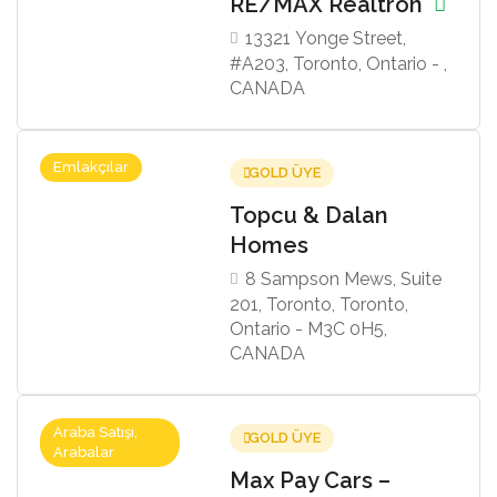
RE/MAX Realtron
13321 Yonge Street,
#A203, Toronto, Ontario - ,
CANADA
Emlakçılar
GOLD ÜYE
Topcu & Dalan
Homes
8 Sampson Mews, Suite
201, Toronto, Toronto,
Ontario - M3C 0H5,
CANADA
Araba Satışı,
GOLD ÜYE
Arabalar
Max Pay Cars –