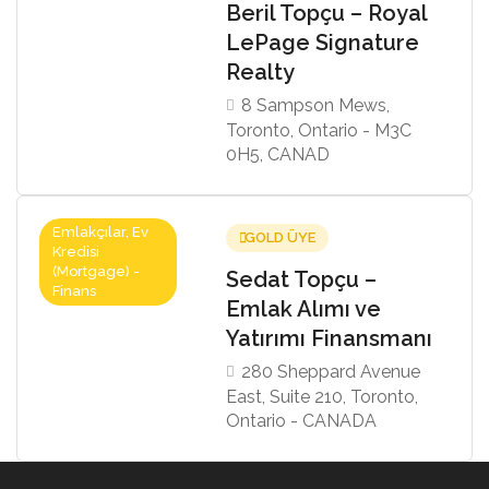
Beril Topçu – Royal
LePage Signature
Realty
8 Sampson Mews,
Toronto, Ontario - M3C
0H5, CANAD
Emlakçılar, Ev
GOLD ÜYE
Kredisi
(Mortgage) -
Sedat Topçu –
Finans
Emlak Alımı ve
Yatırımı Finansmanı
280 Sheppard Avenue
East, Suite 210, Toronto,
Ontario - CANADA