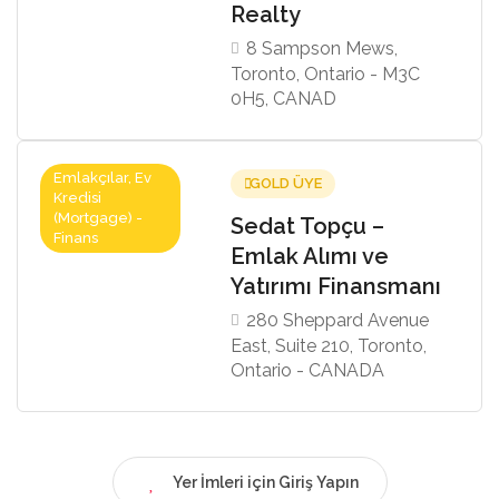
Realty
8 Sampson Mews,
Toronto, Ontario - M3C
0H5, CANAD
Emlakçılar, Ev
GOLD ÜYE
Kredisi
(Mortgage) -
Sedat Topçu –
Finans
Emlak Alımı ve
Yatırımı Finansmanı
280 Sheppard Avenue
East, Suite 210, Toronto,
Ontario - CANADA
Yer İmleri için Giriş Yapın