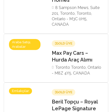
Homes
8 Sampson Mews, Suite
201, Toronto, Toronto,
Ontario - M3C 0H5,
CANADA
Araba Satışı,
GOLD ÜYE
Arabalar
Max Pay Cars –
Hurda Araç Alımı
Toronto Toronto, Ontario
- M8Z 4Y5, CANADA
Emlakçılar
GOLD ÜYE
Beril Topçu – Royal
LePage Signature