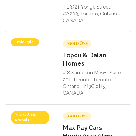
13321 Yonge Street,
#A203, Toronto, Ontario - ,
CANADA
Emlakçılar
GOLD ÜYE
Topcu & Dalan
Homes
8 Sampson Mews, Suite
201, Toronto, Toronto,
Ontario - M3C 0H5,
CANADA
Araba Satışı,
GOLD ÜYE
Arabalar
Max Pay Cars –
Hurda Araç Alımı