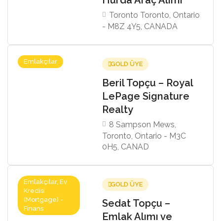
Toronto Toronto, Ontario
- M8Z 4Y5, CANADA
Emlakçılar
GOLD ÜYE
Beril Topçu – Royal
LePage Signature
Realty
8 Sampson Mews,
Toronto, Ontario - M3C
0H5, CANAD
Emlakçılar, Ev
GOLD ÜYE
Kredisi
(Mortgage) -
Sedat Topçu –
Finans
Emlak Alımı ve