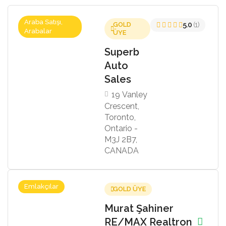
Araba Satışı,
GOLD
5.0
(1)
Arabalar
ÜYE
Superb
Auto
Sales
19 Vanley
Crescent,
Toronto,
Ontario -
M3J 2B7,
CANADA
Emlakçılar
GOLD ÜYE
Murat Şahiner
RE/MAX Realtron