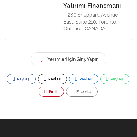
Yatırımı Finansmanı
280 Sheppard Avenue
East, Suite 210, Toronto,
Ontario - CANADA
Yer İmleri için Giriş Yapın
Paylaş
Paylaş
Paylaş
Paylaş
Pin It
E-posta