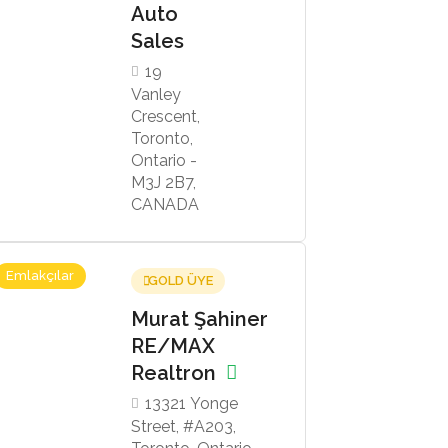
Auto
Sales
19
Vanley
Crescent,
Toronto,
Ontario -
M3J 2B7,
CANADA
Emlakçılar
GOLD ÜYE
Murat Şahiner
RE/MAX
Realtron
13321 Yonge
Street, #A203,