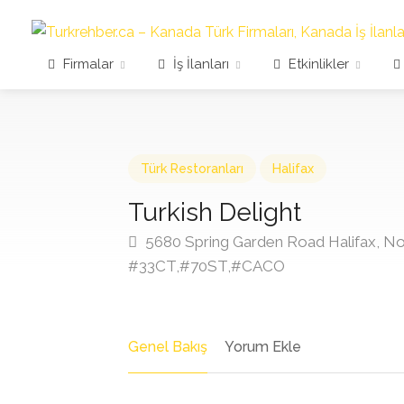
Firmalar
İş İlanları
Etkinlikler
Türk Restoranları
Halifax
Turkish Delight
5680 Spring Garden Road Halifax, N
#33CT,#70ST,#CACO
Genel Bakış
Yorum Ekle