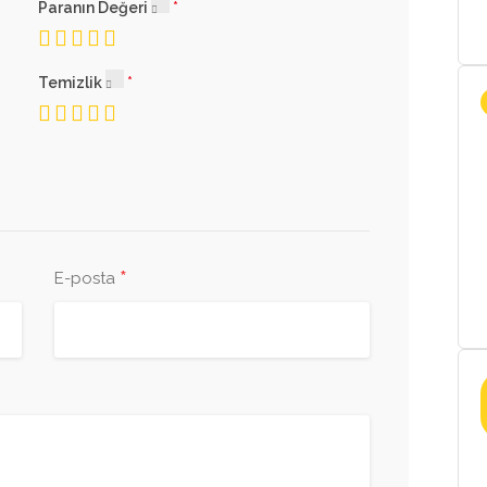
Paranın Değeri
Temizlik
*
E-posta