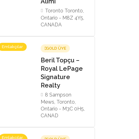
Alımı
Toronto Toronto,
Ontario - M8Z 4Y5,
CANADA
Emlakçılar
GOLD ÜYE
Beril Topçu –
Royal LePage
Signature
Realty
8 Sampson
Mews, Toronto,
Ontario - M3C 0H5,
CANAD
Emlakçılar,