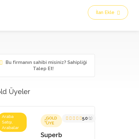
İlan Ekle
Bu firmanın sahibi misiniz? Sahipliği
Talep Et!
ld Üyeler
Araba
GOLD
5.0
(1)
Satışı,
ÜYE
Arabalar
Superb