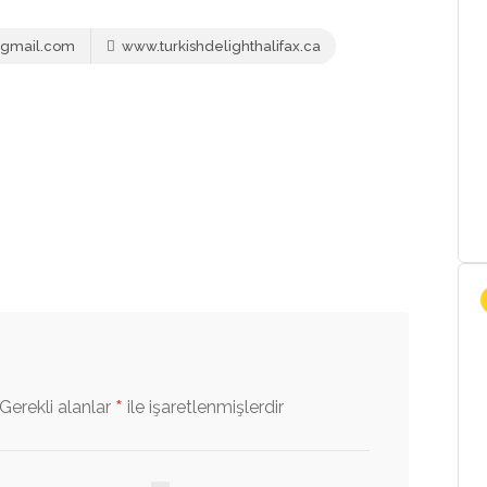
x@gmail.com
www.turkishdelighthalifax.ca
*
Gerekli alanlar
ile işaretlenmişlerdir