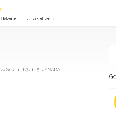
Haberler
Turkrehber
ova Scotia - B3J 1H5, CANADA -
Go