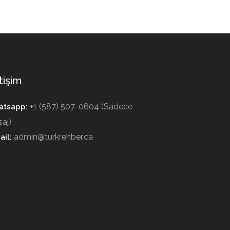
tişim
+1 (587) 507-0604 (Sadece
tsapp:
aj)
admin@turkrehber.ca
ail: