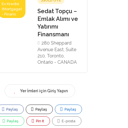
GOLD ÜYE
Ev Kredisi
(Mortgage)
Sedat Topçu –
- Finans
Emlak Alımı ve
Yatırımı
Finansmanı
280 Sheppard
Avenue East, Suite
210, Toronto,
Ontario - CANADA
Yer İmleri için Giriş Yapın
Paylaş
Paylaş
Paylaş
Paylaş
Pin It
E-posta