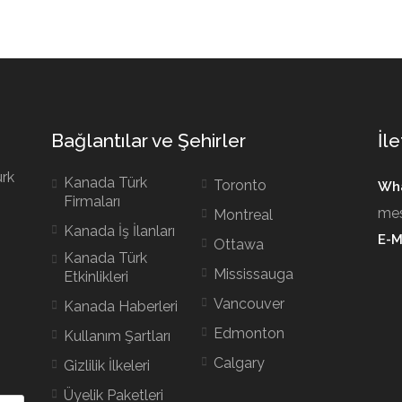
Bağlantılar ve Şehirler
İle
ürk
Kanada Türk
Toronto
Wha
Firmaları
mes
Montreal
Kanada İş İlanları
E-M
Ottawa
Kanada Türk
Mississauga
Etkinlikleri
Vancouver
Kanada Haberleri
Edmonton
Kullanım Şartları
Calgary
Gizlilik İlkeleri
Üyelik Paketleri