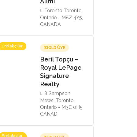
Alımı
Toronto Toronto,
Ontario - M8Z 4Y5,
CANADA
Emlakçılar
GOLD ÜYE
Beril Topçu –
Royal LePage
Signature
Realty
8 Sampson
Mews, Toronto,
Ontario - M3C 0H5,
CANAD
Emlakçılar,