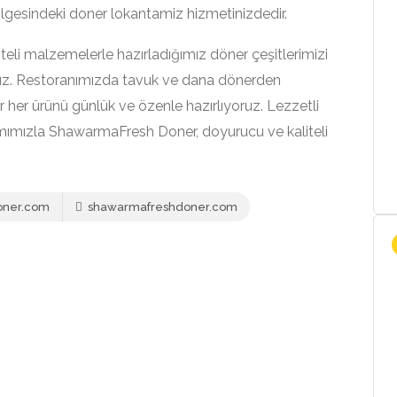
bolgesindeki doner lokantamiz hizmetinizdedir.
eli malzemelerle hazırladığımız döner çeşitlerimizi
uz. Restoranımızda tavuk ve dana dönerden
 her ürünü günlük ve özenle hazırlıyoruz. Lezzetli
mımızla ShawarmaFresh Doner, doyurucu ve kaliteli
oner.com
shawarmafreshdoner.com