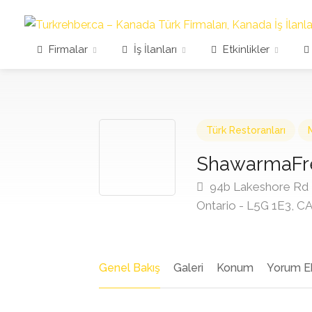
Firmalar
İş İlanları
Etkinlikler
Türk Restoranları
ShawarmaFr
94b Lakeshore Rd E
Ontario - L5G 1E3, 
Genel Bakış
Galeri
Konum
Yorum E