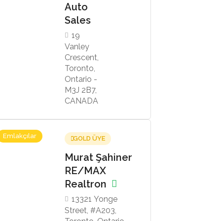
Auto
Sales
19
Vanley
Crescent,
Toronto,
Ontario -
M3J 2B7,
CANADA
Emlakçılar
GOLD ÜYE
Murat Şahiner
RE/MAX
Realtron
13321 Yonge
Street, #A203,