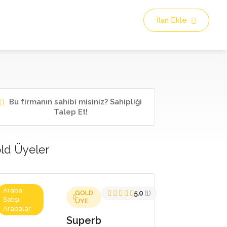
İlan Ekle
Bu firmanın sahibi misiniz? Sahipliği
Talep Et!
ld Üyeler
Araba
GOLD
5.0
(1)
Satışı,
ÜYE
Arabalar
Superb