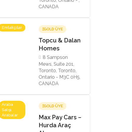
Toronto, Ontario - ,
CANADA
Emlakçılar
GOLD ÜYE
Topcu & Dalan
Homes
8 Sampson
Mews, Suite 201,
Toronto, Toronto,
Ontario - M3C 0H5,
CANADA
Araba
GOLD ÜYE
Satışı,
Arabalar
Max Pay Cars –
Hurda Araç