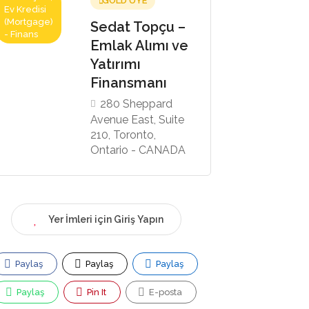
GOLD ÜYE
Ev Kredisi
(Mortgage)
Sedat Topçu –
- Finans
Emlak Alımı ve
Yatırımı
Finansmanı
280 Sheppard
Avenue East, Suite
210, Toronto,
Ontario - CANADA
Yer İmleri için Giriş Yapın
Paylaş
Paylaş
Paylaş
Paylaş
Pin It
E-posta