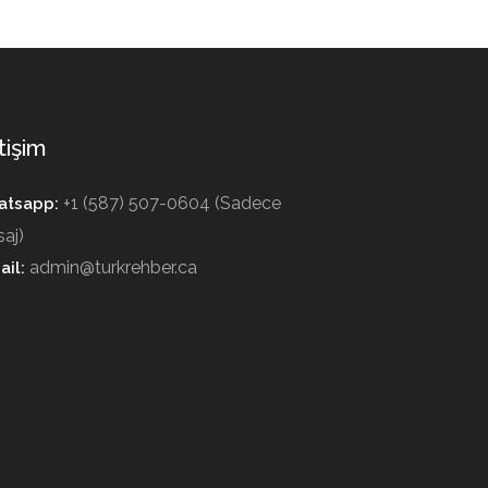
tişim
+1 (587) 507-0604 (Sadece
tsapp:
aj)
admin@turkrehber.ca
ail: