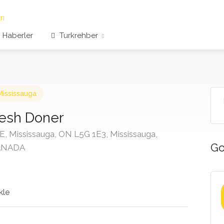
Haberler
Turkrehber
Mississauga
esh Doner
, Mississauga, ON L5G 1E3, Mississauga,
Go
CANADA
kle