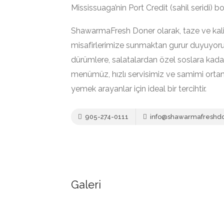
Mississuaga’nin Port Credit (sahil seridi) 
ShawarmaFresh Doner olarak, taze ve kalit
misafirlerimize sunmaktan gurur duyuyor
dürümlere, salatalardan özel soslara kadar
menümüz, hızlı servisimiz ve samimi orta
yemek arayanlar için ideal bir tercihtir.
905-274-0111
info@shawarmafreshd
Galeri