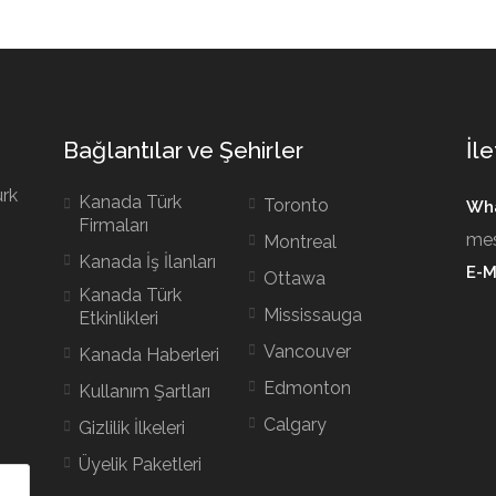
Bağlantılar ve Şehirler
İle
ürk
Kanada Türk
Toronto
Wha
Firmaları
mes
Montreal
Kanada İş İlanları
E-M
Ottawa
Kanada Türk
Mississauga
Etkinlikleri
Vancouver
Kanada Haberleri
Edmonton
Kullanım Şartları
Calgary
Gizlilik İlkeleri
Üyelik Paketleri