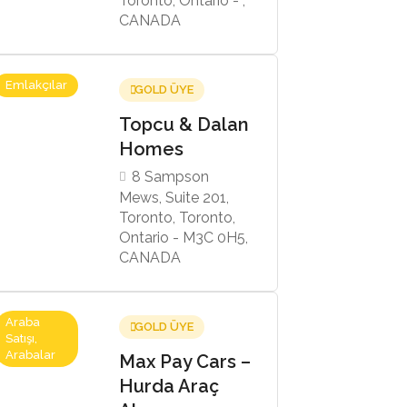
Toronto, Ontario - ,
CANADA
Emlakçılar
GOLD ÜYE
Topcu & Dalan
Homes
8 Sampson
Mews, Suite 201,
Toronto, Toronto,
Ontario - M3C 0H5,
CANADA
Araba
GOLD ÜYE
Satışı,
Arabalar
Max Pay Cars –
Hurda Araç