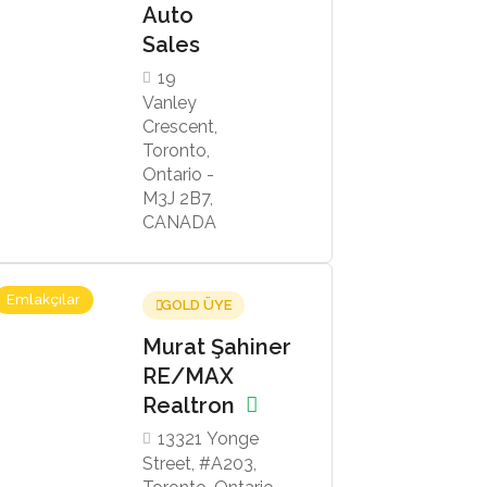
Auto
Sales
19
Vanley
Crescent,
Toronto,
Ontario -
M3J 2B7,
CANADA
Emlakçılar
GOLD ÜYE
Murat Şahiner
RE/MAX
Realtron
13321 Yonge
Street, #A203,