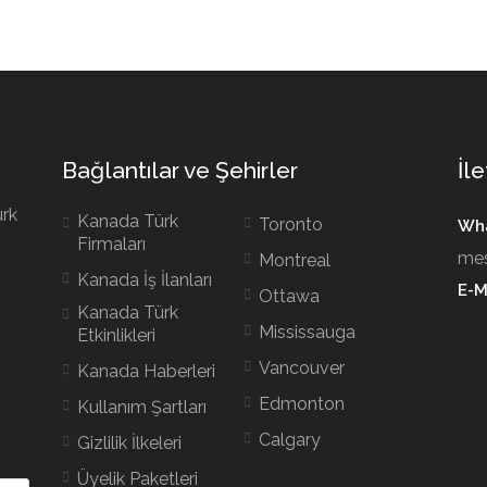
Bağlantılar ve Şehirler
İle
ürk
Kanada Türk
Toronto
Wha
Firmaları
mes
Montreal
Kanada İş İlanları
E-M
Ottawa
Kanada Türk
Mississauga
Etkinlikleri
Vancouver
Kanada Haberleri
Edmonton
Kullanım Şartları
Calgary
Gizlilik İlkeleri
Üyelik Paketleri