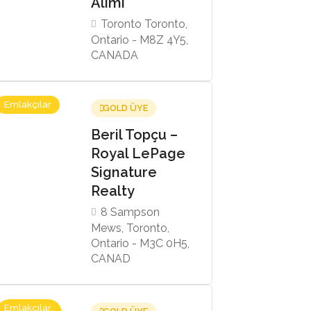
Alımı
Toronto Toronto,
Ontario - M8Z 4Y5,
CANADA
Emlakçılar
GOLD ÜYE
Beril Topçu –
Royal LePage
Signature
Realty
8 Sampson
Mews, Toronto,
Ontario - M3C 0H5,
CANAD
Emlakçılar,