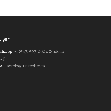
tişim
+1 (587) 507-0604 (Sadece
tsapp:
aj)
admin@turkrehber.ca
ail: