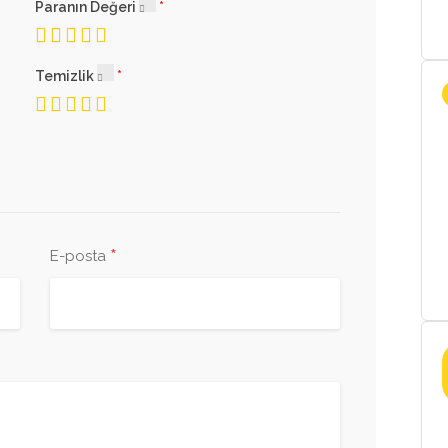
Paranın Değeri
Temizlik
*
E-posta