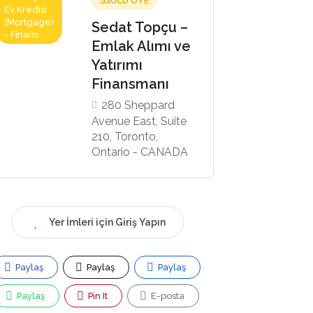
GOLD ÜYE
Ev Kredisi
(Mortgage)
Sedat Topçu –
- Finans
Emlak Alımı ve
Yatırımı
Finansmanı
280 Sheppard
Avenue East, Suite
210, Toronto,
Ontario - CANADA
Yer İmleri için Giriş Yapın
Paylaş
Paylaş
Paylaş
Paylaş
Pin It
E-posta