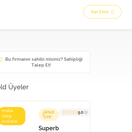
İlan Ekle
Bu firmanın sahibi misiniz? Sahipliği
Talep Et!
ld Üyeler
Araba
GOLD
5.0
(1)
Satışı,
ÜYE
Arabalar
Superb