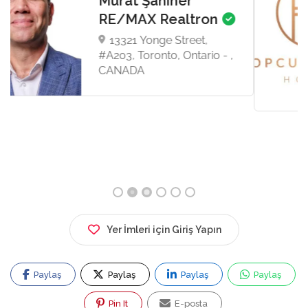
Topcu & Dalan
Homes
8 Sampson Mews, Suite
201, Toronto, Toronto,
Ontario - M3C 0H5,
CANADA
Yer İmleri için Giriş Yapın
Paylaş
Paylaş
Paylaş
Paylaş
Pin It
E-posta