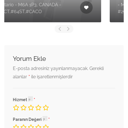
- M3K 2A7, CANADA -
#2CT,#64ST,#CACO
Yorum Ekle
E-posta adresiniz yayınlanmayacak.
Gerekli
*
alanlar
ile işaretlenmişlerdir
Hizmet
Paranın Değeri