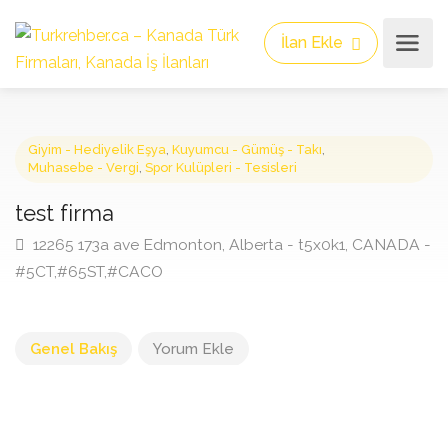
İlan Ekle
Giyim - Hediyelik Eşya
,
Kuyumcu - Gümüş - Takı
,
Muhasebe - Vergi
,
Spor Kulüpleri - Tesisleri
test firma
12265 173a ave Edmonton, Alberta - t5x0k1, CANAD
#5CT,#65ST,#CACO
Genel Bakış
Yorum Ekle