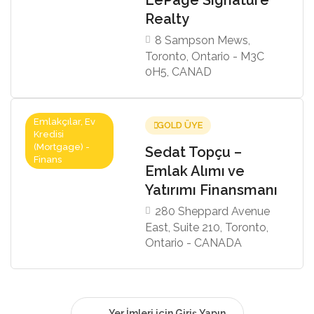
Realty
8 Sampson Mews,
Toronto, Ontario - M3C
0H5, CANAD
Emlakçılar, Ev
GOLD ÜYE
Kredisi
(Mortgage) -
Sedat Topçu –
Finans
Emlak Alımı ve
Yatırımı Finansmanı
280 Sheppard Avenue
East, Suite 210, Toronto,
Ontario - CANADA
Yer İmleri için Giriş Yapın