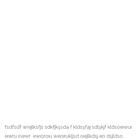
fsdfsdf wrejlksfjs sdkfjkşsda f kldsşfaj sdlşkjf kldsoeıwur
eıwru ıoewr ewıoroıu weoırukljsd oıejlkdsj eo dsjldso