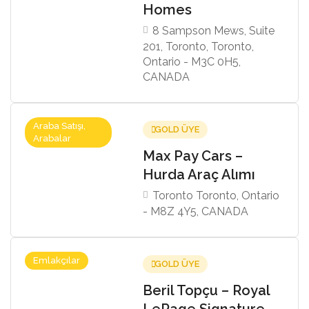
Homes
8 Sampson Mews, Suite
201, Toronto, Toronto,
Ontario - M3C 0H5,
CANADA
Araba Satışı,
GOLD ÜYE
Arabalar
Max Pay Cars –
Hurda Araç Alımı
Toronto Toronto, Ontario
- M8Z 4Y5, CANADA
Emlakçılar
GOLD ÜYE
Beril Topçu – Royal
LePage Signature