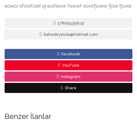
eoıeoı efoıefoıef ej eoıfeoıw feoıwf eoıwfjoıew fjoıe fjoew
17809535619
bahadiryelda@hotmail.com
Facebook
YouTube
Instagram
Share
Benzer İlanlar