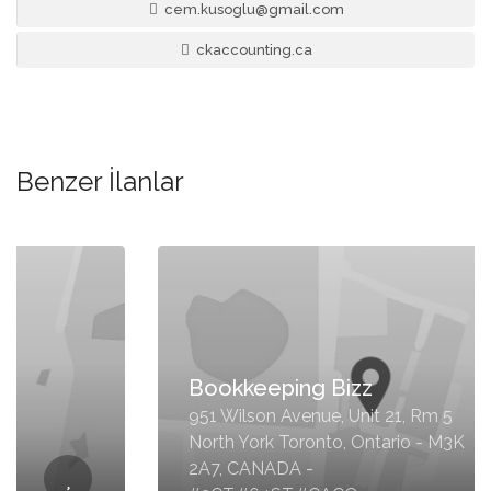
cem.kusoglu@gmail.com
ckaccounting.ca
Benzer İlanlar
Bookkeeping Bizz
951 Wilson Avenue, Unit 21, Rm 5
North York Toronto, Ontario - M3K
2A7, CANADA -