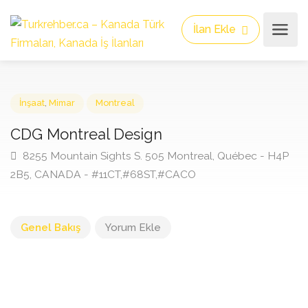
İlan Ekle
İnşaat
,
Mimar
Montreal
CDG Montreal Design
8255 Mountain Sights S. 505 Montreal, Québec - H4
2B5, CANADA - #11CT,#68ST,#CACO
Genel Bakış
Yorum Ekle