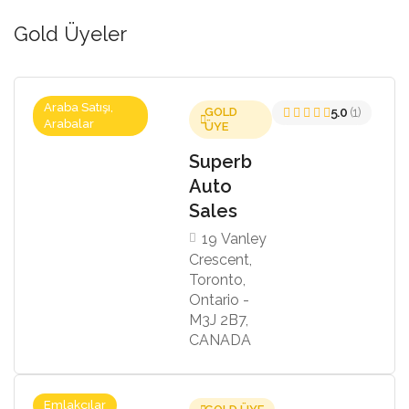
Gold Üyeler
Araba Satışı,
GOLD
5.0
(1)
Arabalar
ÜYE
Superb
Auto
Sales
19 Vanley
Crescent,
Toronto,
Ontario -
M3J 2B7,
CANADA
Emlakçılar