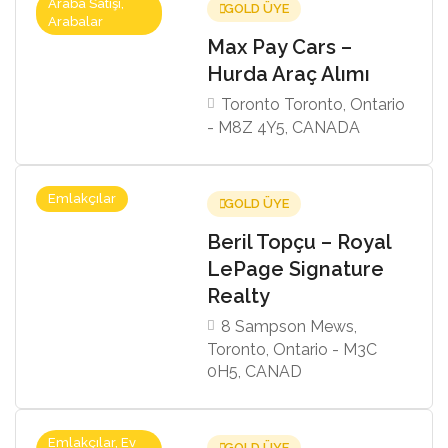
Araba Satışı,
GOLD ÜYE
Arabalar
Max Pay Cars –
Hurda Araç Alımı
Toronto Toronto, Ontario
- M8Z 4Y5, CANADA
Emlakçılar
GOLD ÜYE
Beril Topçu – Royal
LePage Signature
Realty
8 Sampson Mews,
Toronto, Ontario - M3C
0H5, CANAD
Emlakçılar, Ev
GOLD ÜYE