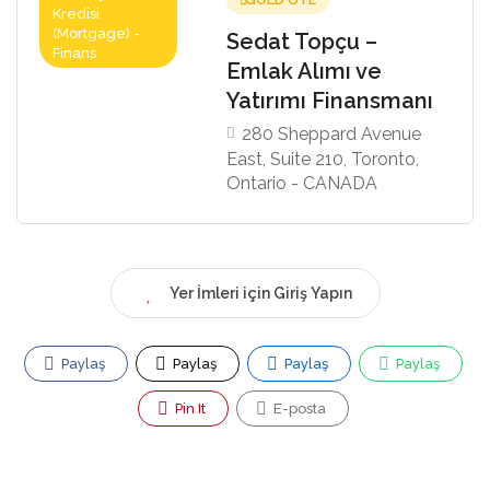
Kredisi
(Mortgage) -
Sedat Topçu –
Finans
Emlak Alımı ve
Yatırımı Finansmanı
280 Sheppard Avenue
East, Suite 210, Toronto,
Ontario - CANADA
Yer İmleri için Giriş Yapın
Paylaş
Paylaş
Paylaş
Paylaş
Pin It
E-posta