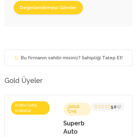
Bu firmanın sahibi misiniz? Sahipliği Talep Et!
Gold Üyeler
Araba Satışı,
GOLD
5.0
(1)
Arabalar
ÜYE
Superb
Auto