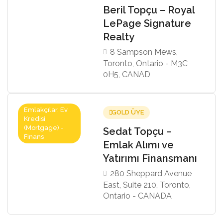
Beril Topçu – Royal
LePage Signature
Realty
8 Sampson Mews,
Toronto, Ontario - M3C
0H5, CANAD
Emlakçılar, Ev
GOLD ÜYE
Kredisi
(Mortgage) -
Sedat Topçu –
Finans
Emlak Alımı ve
Yatırımı Finansmanı
280 Sheppard Avenue
East, Suite 210, Toronto,
Ontario - CANADA