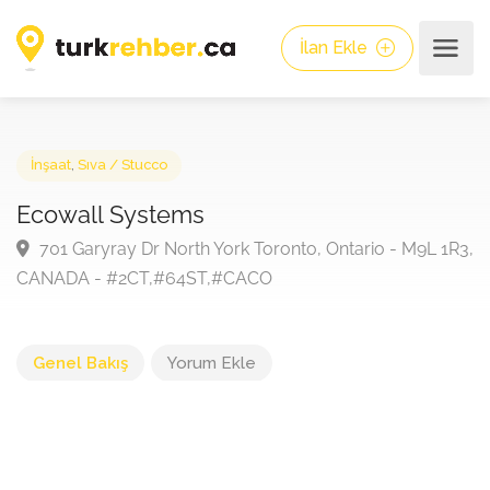
İlan Ekle
İnşaat
,
Sıva / Stucco
Ecowall Systems
701 Garyray Dr North York Toronto, Ontario - M9L 1
CANADA - #2CT,#64ST,#CACO
Genel Bakış
Yorum Ekle