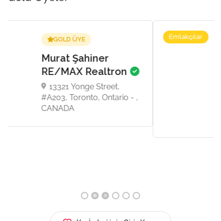
Emlakçılar
GOLD ÜYE
Topcu & Dalan
Homes
8 Sampson Mews, Suite
201, Toronto, Toronto,
Ontario - M3C 0H5,
CANADA