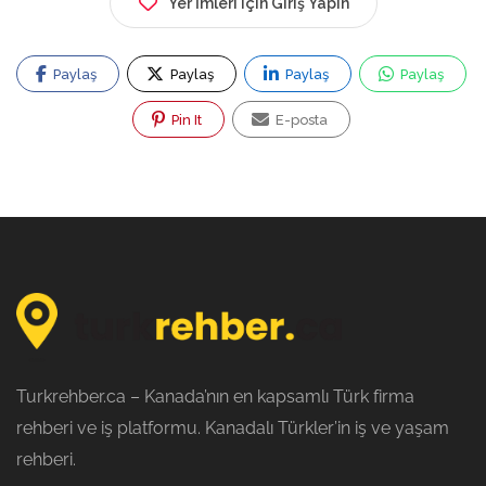
Yer İmleri için Giriş Yapın
Paylaş
Paylaş
Paylaş
Paylaş
Pin It
E-posta
Turkrehber.ca – Kanada’nın en kapsamlı Türk firma
rehberi ve iş platformu. Kanadalı Türkler’in iş ve yaşam
rehberi.