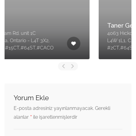
Taner Geçin
4063 Hıckory Dr. Toronto, Ontario -
L4W 1L1, CANADA -
#2CT,#64ST,#CACO
Yorum Ekle
E-posta adresiniz yayınlanmayacak.
Gerekli
*
alanlar
ile işaretlenmişlerdir