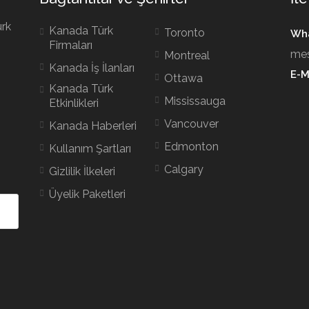
ürk
Kanada Türk
Toronto
Wha
Firmaları
mes
Montreal
Kanada İş İlanları
E-M
Ottawa
Kanada Türk
Mississauga
Etkinlikleri
Vancouver
Kanada Haberleri
Edmonton
Kullanım Şartları
Calgary
Gizlilik İlkeleri
Üyelik Paketleri