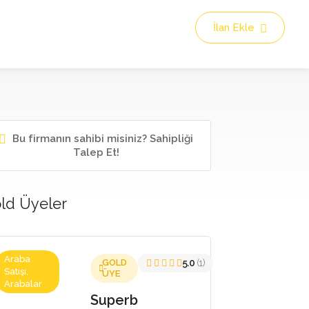
İlan Ekle
Bu firmanın sahibi misiniz? Sahipliği
Talep Et!
ld Üyeler
Araba
GOLD
5.0
(1)
Satışı,
ÜYE
Arabalar
Superb