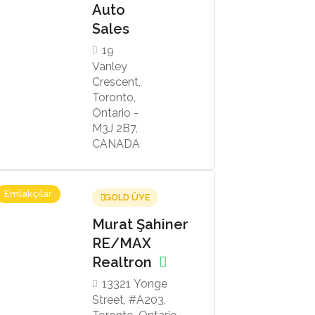
Auto
Sales
19
Vanley
Crescent,
Toronto,
Ontario -
M3J 2B7,
CANADA
Emlakçılar
GOLD ÜYE
Murat Şahiner
RE/MAX
Realtron
13321 Yonge
Street, #A203,