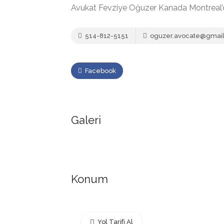
Avukat Fevziye Oğuzer Kanada Montreal’d
514-812-5151
oguzer.avocate@gmai
Facebook
Galeri
Konum
Yol Tarifi Al