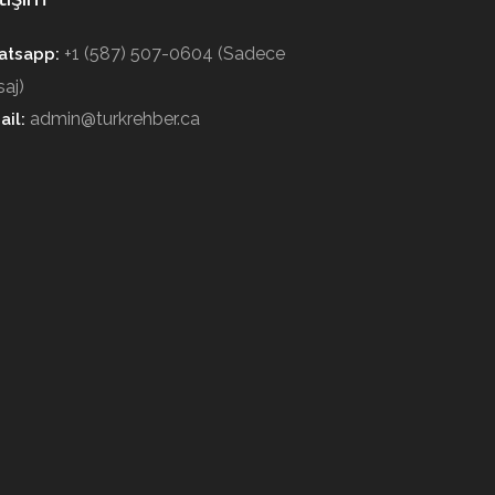
+1 (587) 507-0604 (Sadece
tsapp:
aj)
admin@turkrehber.ca
ail: