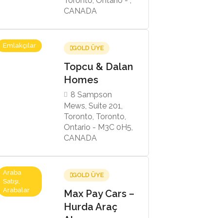
Toronto, Ontario - ,
CANADA
Emlakçılar
GOLD ÜYE
Topcu & Dalan
Homes
8 Sampson
Mews, Suite 201,
Toronto, Toronto,
Ontario - M3C 0H5,
CANADA
Araba
GOLD ÜYE
Satışı,
Arabalar
Max Pay Cars –
Hurda Araç