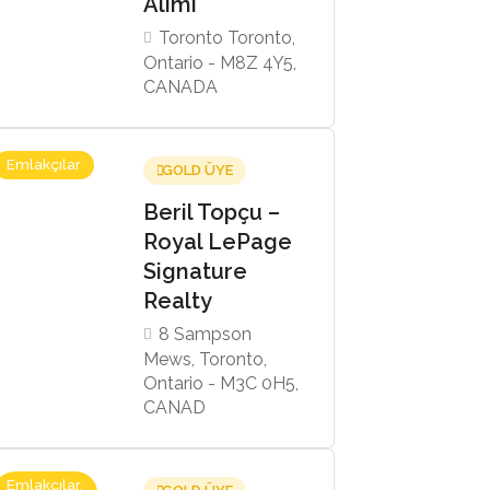
Alımı
Toronto Toronto,
Ontario - M8Z 4Y5,
CANADA
Emlakçılar
GOLD ÜYE
Beril Topçu –
Royal LePage
Signature
Realty
8 Sampson
Mews, Toronto,
Ontario - M3C 0H5,
CANAD
Emlakçılar,