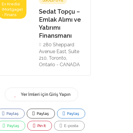
GOLD ÜYE
Ev Kredisi
(Mortgage)
Sedat Topçu –
- Finans
Emlak Alımı ve
Yatırımı
Finansmanı
280 Sheppard
Avenue East, Suite
210, Toronto,
Ontario - CANADA
Yer İmleri için Giriş Yapın
Paylaş
Paylaş
Paylaş
Paylaş
Pin It
E-posta