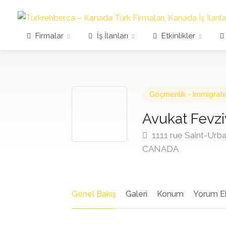
Firmalar
İş İlanları
Etkinlikler
Göçmenlik - Immigrati
Avukat Fevz
1111 rue Saint-Urba
CANADA
Genel Bakış
Galeri
Konum
Yorum E