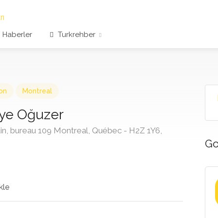
Haberler
Turkrehber
on
Montreal
iye Oğuzer
in, bureau 109 Montreal, Québec - H2Z 1Y6,
Go
kle