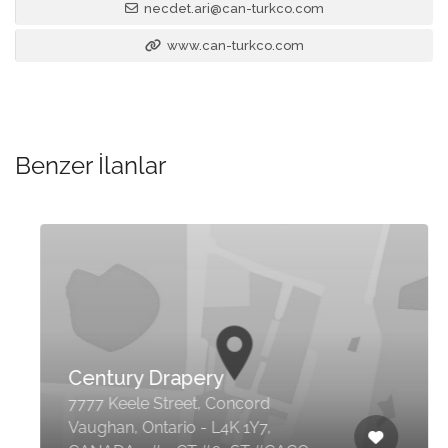
necdet.ari@can-turkco.com
www.can-turkco.com
Benzer İlanlar
Century Drapery
7777 Keele Street, Concord
Vaughan, Ontario - L4K 1Y7,