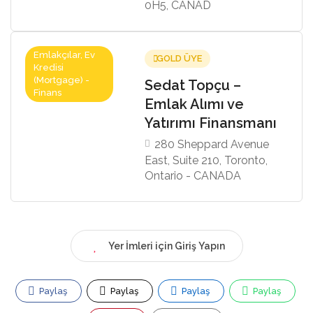
0H5, CANAD
Emlakçılar, Ev
GOLD ÜYE
Kredisi
(Mortgage) -
Sedat Topçu –
Finans
Emlak Alımı ve
Yatırımı Finansmanı
280 Sheppard Avenue
East, Suite 210, Toronto,
Ontario - CANADA
Yer İmleri için Giriş Yapın
Paylaş
Paylaş
Paylaş
Paylaş