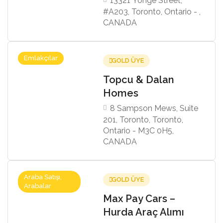
13321 Yonge Street,
#A203, Toronto, Ontario - ,
CANADA
Emlakçılar
GOLD ÜYE
Topcu & Dalan
Homes
8 Sampson Mews, Suite
201, Toronto, Toronto,
Ontario - M3C 0H5,
CANADA
Araba Satışı,
GOLD ÜYE
Arabalar
Max Pay Cars –
Hurda Araç Alımı