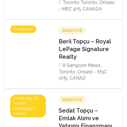
Toronto Toronto, Ontario
- M8Z 4Y5, CANADA
Emlakçılar
GOLD ÜYE
Beril Topçu – Royal
LePage Signature
Realty
8 Sampson Mews,
Toronto, Ontario - M3C
0H5, CANAD
Emlakçılar, Ev
GOLD ÜYE
Kredisi
(Mortgage) -
Sedat Topçu –
Finans
Emlak Alımı ve
Yatırımı Finansmanı