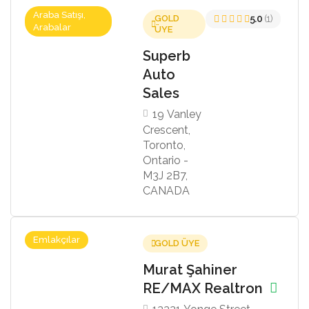
Araba Satışı,
GOLD
5.0
(1)
Arabalar
ÜYE
Superb
Auto
Sales
19 Vanley
Crescent,
Toronto,
Ontario -
M3J 2B7,
CANADA
Emlakçılar
GOLD ÜYE
Murat Şahiner
RE/MAX Realtron