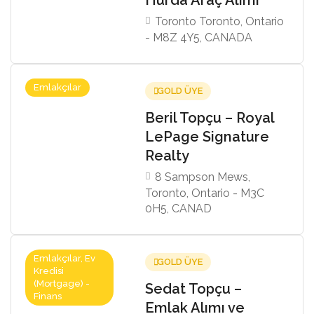
Toronto Toronto, Ontario
- M8Z 4Y5, CANADA
Emlakçılar
GOLD ÜYE
Beril Topçu – Royal
LePage Signature
Realty
8 Sampson Mews,
Toronto, Ontario - M3C
0H5, CANAD
Emlakçılar, Ev
GOLD ÜYE
Kredisi
(Mortgage) -
Sedat Topçu –
Finans
Emlak Alımı ve