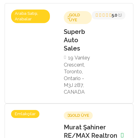
Araba Satışı,
GOLD
5.0
(1)
Arabalar
ÜYE
Superb
Auto
Sales
19 Vanley
Crescent,
Toronto,
Ontario -
M3J 2B7,
CANADA
Emlakçılar
GOLD ÜYE
Murat Şahiner
RE/MAX Realtron