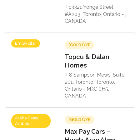
13321 Yonge Street,
#A203, Toronto, Ontario - ,
CANADA
Emlakçılar
GOLD ÜYE
Topcu & Dalan
Homes
8 Sampson Mews, Suite
201, Toronto, Toronto,
Ontario - M3C 0H5,
CANADA
Araba Satışı,
GOLD ÜYE
Arabalar
Max Pay Cars –
Hurda Araç Alımı