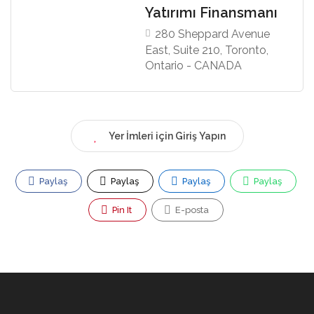
Yatırımı Finansmanı
280 Sheppard Avenue
East, Suite 210, Toronto,
Ontario - CANADA
Yer İmleri için Giriş Yapın
Paylaş
Paylaş
Paylaş
Paylaş
Pin It
E-posta