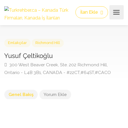
İlan Ekle
Emlakçılar
Richmond Hill
Yusuf Çeltikoğlu
300 West Beaver Creek, Ste. 202 Richmond Hill,
Ontario - L4B 3B1, CANADA - #22CT,#64ST,#CACO
Genel Bakış
Yorum Ekle