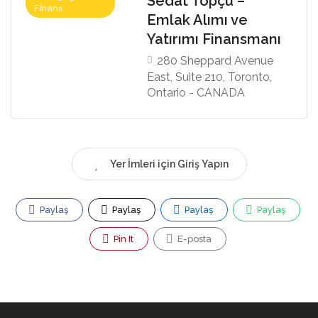
Sedat Topçu –
Finans
Emlak Alımı ve
Yatırımı Finansmanı
280 Sheppard Avenue
East, Suite 210, Toronto,
Ontario - CANADA
Yer İmleri için Giriş Yapın
Paylaş
Paylaş
Paylaş
Paylaş
Pin It
E-posta