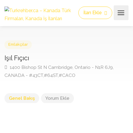
İlan Ekle
Emlakçılar
Işıl Fıçıcı
1400 Bishop St N Cambridge, Ontario - N1R 6J9,
CANADA - #43CT,#64ST,#CACO
Genel Bakış
Yorum Ekle