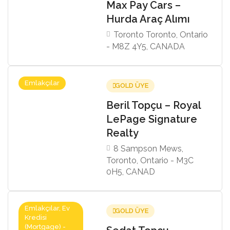
Max Pay Cars –
Hurda Araç Alımı
Toronto Toronto, Ontario
- M8Z 4Y5, CANADA
Emlakçılar
GOLD ÜYE
Beril Topçu – Royal
LePage Signature
Realty
8 Sampson Mews,
Toronto, Ontario - M3C
0H5, CANAD
Emlakçılar, Ev
GOLD ÜYE
Kredisi
(Mortgage) -