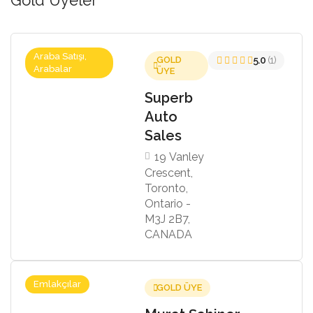
Araba Satışı,
GOLD
5.0
(1)
Arabalar
ÜYE
Superb
Auto
Sales
19 Vanley
Crescent,
Toronto,
Ontario -
M3J 2B7,
CANADA
Emlakçılar
GOLD ÜYE