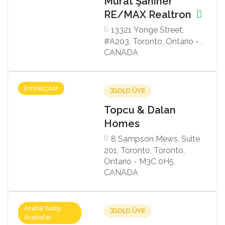
Murat Şahiner
RE/MAX Realtron
13321 Yonge Street,
#A203, Toronto, Ontario - ,
CANADA
Emlakçılar
GOLD ÜYE
Topcu & Dalan
Homes
8 Sampson Mews, Suite
201, Toronto, Toronto,
Ontario - M3C 0H5,
CANADA
Araba Satışı,
GOLD ÜYE
Arabalar