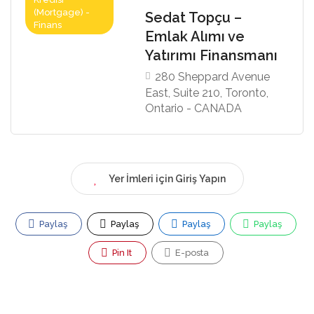
(Mortgage) -
Sedat Topçu –
Finans
Emlak Alımı ve
Yatırımı Finansmanı
280 Sheppard Avenue
East, Suite 210, Toronto,
Ontario - CANADA
Yer İmleri için Giriş Yapın
Paylaş
Paylaş
Paylaş
Paylaş
Pin It
E-posta