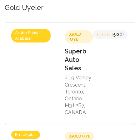
Gold Üyeler
Araba Satışı,
GOLD
5.0
(1)
Arabalar
ÜYE
Superb
Auto
Sales
19 Vanley
Crescent,
Toronto,
Ontario -
M3J 2B7,
CANADA
Emlakçılar
GOLD ÜYE