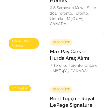
Homes
8 Sampson Mews, Suite
201, Toronto, Toronto,
Ontario - M3C 0H5,
CANADA
Araba Satışı,
GOLD ÜYE
Arabalar
Max Pay Cars –
Hurda Araç Alımı
Toronto Toronto, Ontario
- M8Z 4Y5, CANADA
Emlakçılar
GOLD ÜYE
Beril Topçu – Royal
LePage Signature