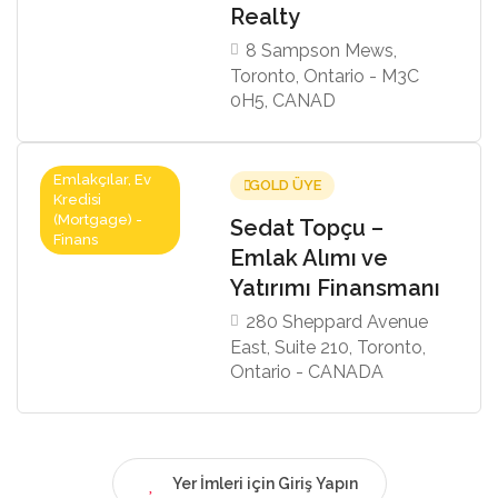
Realty
8 Sampson Mews,
Toronto, Ontario - M3C
0H5, CANAD
Emlakçılar, Ev
GOLD ÜYE
Kredisi
(Mortgage) -
Sedat Topçu –
Finans
Emlak Alımı ve
Yatırımı Finansmanı
280 Sheppard Avenue
East, Suite 210, Toronto,
Ontario - CANADA
Yer İmleri için Giriş Yapın