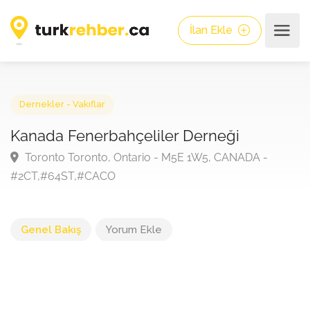
İlan Ekle
Dernekler - Vakıflar
Kanada Fenerbahçeliler Derneği
Toronto Toronto, Ontario - M5E 1W5, CANADA -
#2CT,#64ST,#CACO
Genel Bakış
Yorum Ekle