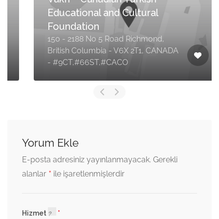
Educational and Cultural
Foundation
150 - 2188 No 5 Road Richmond,
British Columbia - V6X 2T1, CANADA
- #9CT,#66ST,#CACO
Yorum Ekle
E-posta adresiniz yayınlanmayacak.
Gerekli
*
alanlar
ile işaretlenmişlerdir
Hizmet