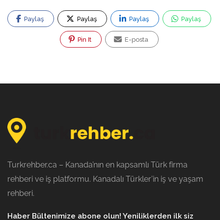
Paylaş
Paylaş
Paylaş
Paylaş
Pin It
E-posta
Turkrehber.ca – Kanada’nın en kapsamlı Türk firma
rehberi ve iş platformu. Kanadalı Türkler’in iş ve yaşam
rehberi.
Haber Bültenimize abone olun! Yeniliklerden ilk siz