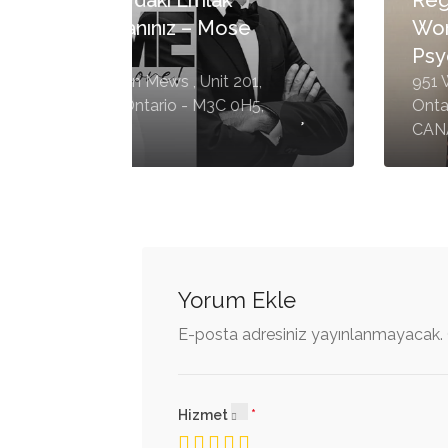
Royal LePage Sussex Klein
Group 204-345 Robson
Street Vancouver, British
nto,
Columbia - V6B 6B3,
CANADA -
#18CT,#66ST,#CACO
Yorum Ekle
E-posta adresiniz yayınlanmayacak.
Hizmet