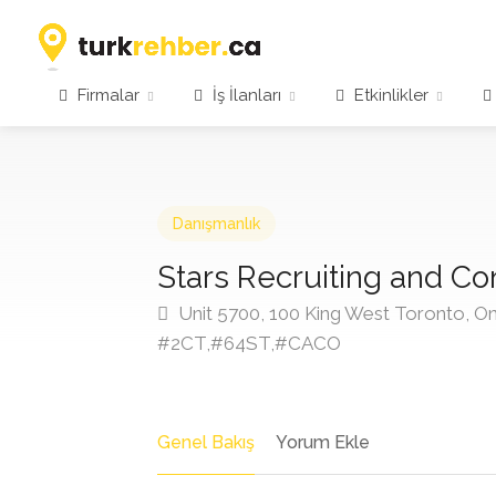
Firmalar
İş İlanları
Etkinlikler
Danışmanlık
Stars Recruiting and Co
Unit 5700, 100 King West Toronto, O
#2CT,#64ST,#CACO
Genel Bakış
Yorum Ekle