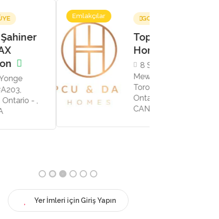
Emlakçılar
Araba
GOLD ÜYE
Satışı,
Arabalar
Topcu & Dalan
Homes
8 Sampson
Mews, Suite 201,
Toronto, Toronto,
Ontario - M3C 0H5,
CANADA
Yer İmleri için Giriş Yapın