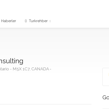
Haberler
Turkrehber
nsulting
ntario - M5X 1C7, CANADA -
Go