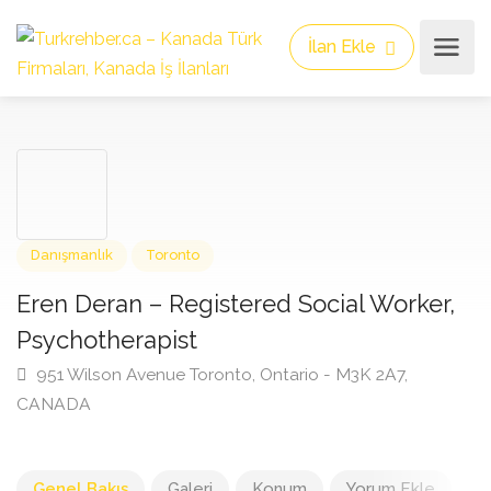
İlan Ekle
Danışmanlık
Toronto
Eren Deran – Registered Social Worker
Psychotherapist
951 Wilson Avenue Toronto, Ontario - M3K 2A7,
CANADA
Genel Bakış
Galeri
Konum
Yorum Ekle