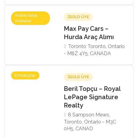
Araba Satışı,
GOLD ÜYE
Arabalar
Max Pay Cars –
Hurda Araç Alımı
Toronto Toronto, Ontario
- M8Z 4Y5, CANADA
Emlakçılar
GOLD ÜYE
Beril Topçu – Royal
LePage Signature
Realty
8 Sampson Mews,
Toronto, Ontario - M3C
0H5, CANAD