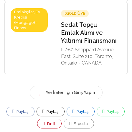
Emlakçılar, Ev
GOLD ÜYE
Kredisi
(Mortgage) -
Sedat Topçu –
Finans
Emlak Alımı ve
Yatırımı Finansmanı
280 Sheppard Avenue
East, Suite 210, Toronto,
Ontario - CANADA
Yer İmleri için Giriş Yapın
Paylaş
Paylaş
Paylaş
Paylaş
Pin It
E-posta