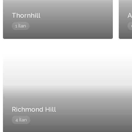
Thornhill
A
1 İlan
Richmond Hill
4 İlan