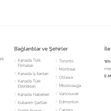
Explore Top Rated Locations
Bağlantılar ve Şehirler
İle
ürk
Kanada Türk
Toronto
Wha
Firmaları
mes
Montreal
Kanada İş İlanları
E-M
Ottawa
Kanada Türk
Mississauga
Etkinlikleri
Vancouver
Kanada Haberleri
Edmonton
Kullanım Şartları
Calgary
Gizlilik İlkeleri