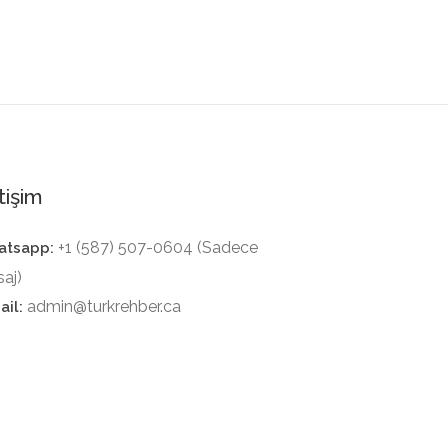
tişim
+1 (587) 507-0604 (Sadece
tsapp:
aj)
admin@turkrehber.ca
ail: