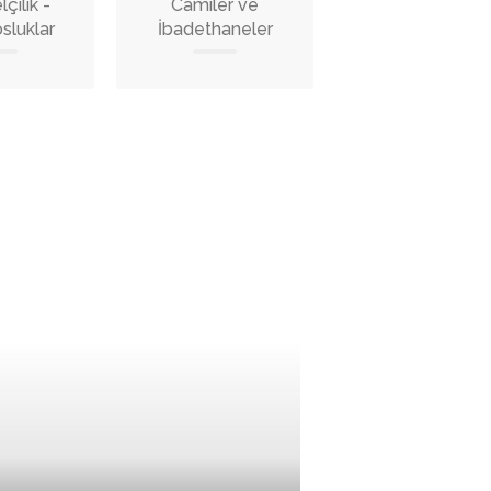
çilik -
Camiler ve
sluklar
İbadethaneler