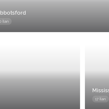
bbotsford
0 İlan
Missis
17 İlan