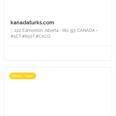
kanadaturks.com
222 Edmonton, Alberta - t6c 5j3, CANADA -
#5CT,#65ST,#CACO
Basın - Yayın