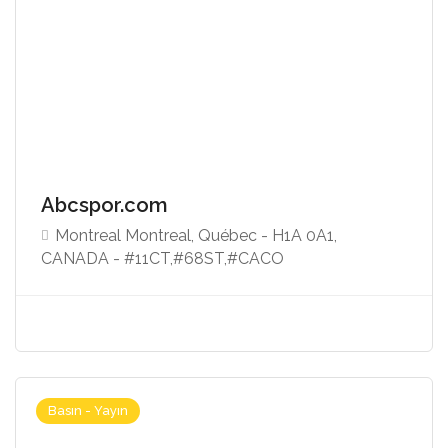
Abcspor.com
Montreal Montreal, Québec - H1A 0A1,
CANADA - #11CT,#68ST,#CACO
Basın - Yayın