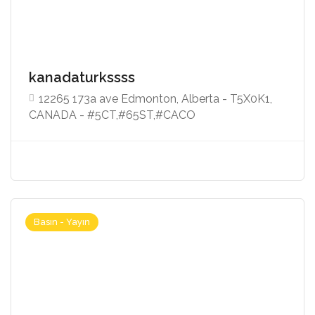
kanadaturkssss
12265 173a ave Edmonton, Alberta - T5X0K1,
CANADA - #5CT,#65ST,#CACO
Basın - Yayın