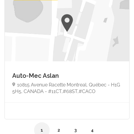
Auto-Mec Aslan
10815 Avenue Racette Montreal, Québec - H1G
5H5, CANADA - #11CT,#68ST,#CACO
1
2
3
4