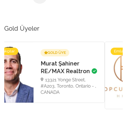
Gold Üyeler
Emlakçılar
GOLD ÜYE
Topcu & Dalan
Homes
8 Sampson Mews, Suite
201, Toronto, Toronto,
Ontario - M3C 0H5,
CANADA