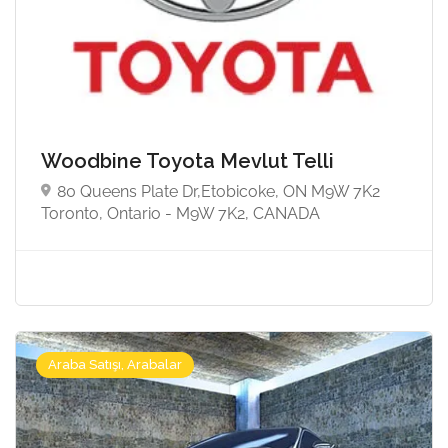
Woodbine Toyota Mevlut Telli
80 Queens Plate Dr,Etobicoke, ON M9W 7K2
Toronto, Ontario - M9W 7K2, CANADA
Araba Satışı, Arabalar