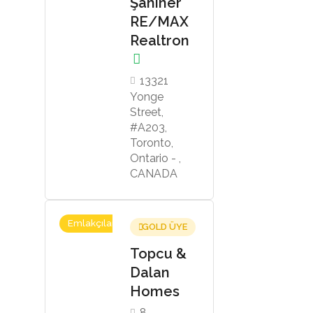
Şahiner
RE/MAX
Realtron
13321
Yonge
Street,
#A203,
Toronto,
Ontario - ,
CANADA
Emlakçılar
GOLD ÜYE
Topcu &
Dalan
Homes
8