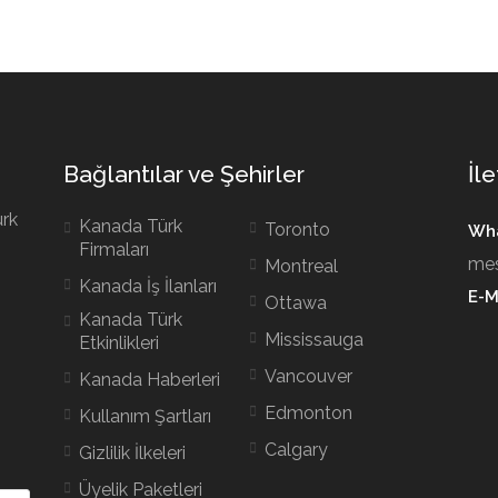
Bağlantılar ve Şehirler
İle
ürk
Kanada Türk
Toronto
Wha
Firmaları
mes
Montreal
Kanada İş İlanları
E-M
Ottawa
Kanada Türk
Mississauga
Etkinlikleri
Vancouver
Kanada Haberleri
Edmonton
Kullanım Şartları
Calgary
Gizlilik İlkeleri
Üyelik Paketleri