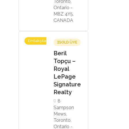
Toronto,
Ontario -
M8Z 4Y5,
CANADA
Emlakçılar
GOLD ÜYE
Beril
Topçu –
Royal
LePage
Signature
Realty
8
Sampson
Mews,
Toronto,
Ontario -