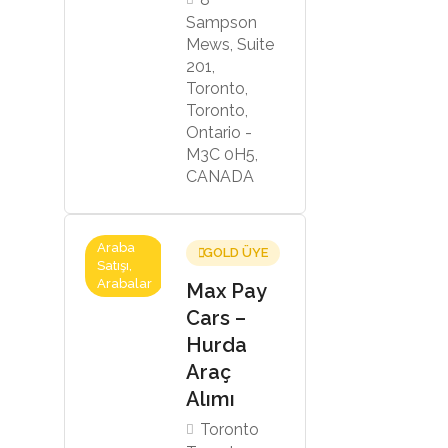
Sampson
Mews, Suite
201,
Toronto,
Toronto,
Ontario -
M3C 0H5,
CANADA
Araba
GOLD ÜYE
Satışı,
Arabalar
Max Pay
Cars –
Hurda
Araç
Alımı
Toronto