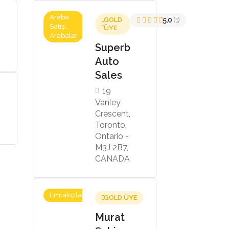
Araba
GOLD
5.0
(1)
Satışı,
ÜYE
Arabalar
Superb
Auto
Sales
19
Vanley
Crescent,
Toronto,
Ontario -
M3J 2B7,
CANADA
Emlakçılar
GOLD ÜYE
Murat