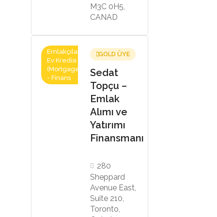
M3C 0H5,
CANAD
Emlakçılar,
GOLD ÜYE
Ev Kredisi
(Mortgage)
Sedat
- Finans
Topçu –
Emlak
Alımı ve
Yatırımı
Finansmanı
280
Sheppard
Avenue East,
Suite 210,
Toronto,