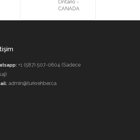
Ontario -
CANADA
tişim
+1 (587) 507-0604 (Sadece
tsapp:
aj)
admin@turkrehber.ca
ail: