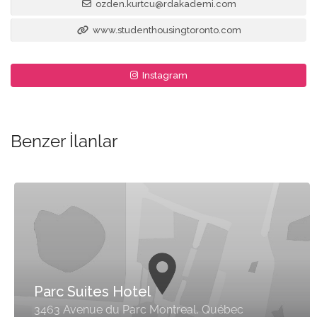
ozden.kurtcu@rdakademi.com
www.studenthousingtoronto.com
Instagram
Benzer İlanlar
Parc Suites Hotel
3463 Avenue du Parc Montreal, Québec