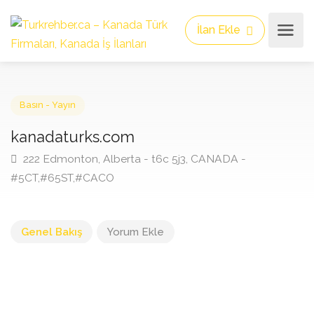
İlan Ekle
Basın - Yayın
kanadaturks.com
222 Edmonton, Alberta - t6c 5j3, CANADA -
#5CT,#65ST,#CACO
Genel Bakış
Yorum Ekle