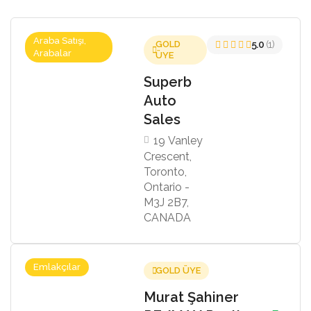
Araba Satışı,
GOLD
5.0
(1)
Arabalar
ÜYE
Superb
Auto
Sales
19 Vanley
Crescent,
Toronto,
Ontario -
M3J 2B7,
CANADA
Emlakçılar
GOLD ÜYE
Murat Şahiner