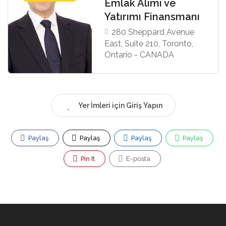
Emlak Alımı ve
Yatırımı Finansmanı
280 Sheppard Avenue
East, Suite 210, Toronto,
Ontario - CANADA
Yer İmleri için Giriş Yapın
Paylaş
Paylaş
Paylaş
Paylaş
Pin It
E-posta