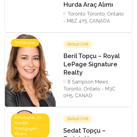
Hurda Araç Alımı
Toronto Toronto, Ontario
- M8Z 4Y5, CANADA
Emlakçılar
GOLD ÜYE
Beril Topçu – Royal
LePage Signature
Realty
8 Sampson Mews,
Toronto, Ontario - M3C
0H5, CANAD
Emlakçılar, Ev
GOLD ÜYE
Kredisi
(Mortgage) -
Sedat Topçu –
Finans