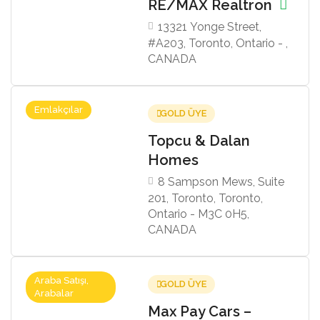
RE/MAX Realtron
13321 Yonge Street,
#A203, Toronto, Ontario - ,
CANADA
Emlakçılar
GOLD ÜYE
Topcu & Dalan
Homes
8 Sampson Mews, Suite
201, Toronto, Toronto,
Ontario - M3C 0H5,
CANADA
Araba Satışı,
GOLD ÜYE
Arabalar
Max Pay Cars –