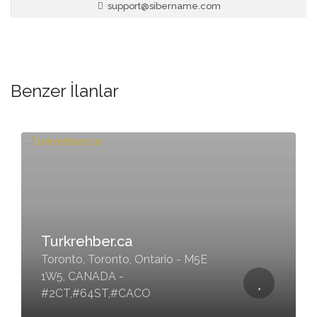
support@sibername.com
Benzer İlanlar
Luffy Design Photography
Downtown Edmonton, Alberta - ,
CANADA - #5CT,#65ST,#CACO