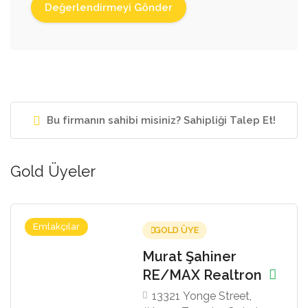
Bu firmanın sahibi misiniz? Sahipliği Talep Et!
Gold Üyeler
Emlakçılar
GOLD ÜYE
r
Topcu & Dalan
ltron
Homes
reet,
8 Sampson Mews, S