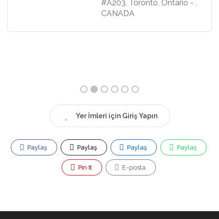
ntario - ,
201, Toronto, Toronto
Ontario - M3C 0H5,
CANADA
Yer İmleri için Giriş Yapın
Paylaş
Paylaş
Paylaş
Paylaş
Pin It
E-posta