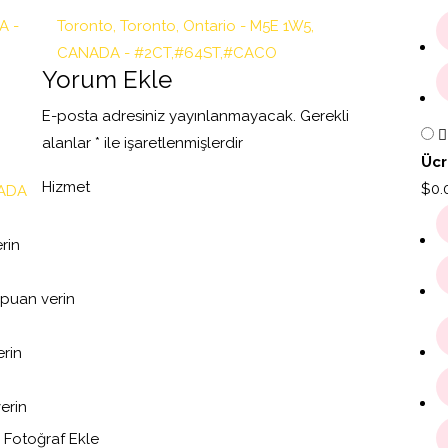
A -
Toronto, Toronto, Ontario - M5E 1W5,
CANADA - #2CT,#64ST,#CACO
Yorum Ekle
E-posta adresiniz yayınlanmayacak.
Gerekli
alanlar
*
ile işaretlenmişlerdir
Ücr
Hizmet
$
0.
NADA
rin
 puan verin
rin
erin
Fotoğraf Ekle