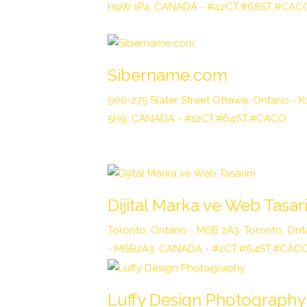
H9W 1P4, CANADA - #42CT,#68ST,#CAC
Sibername.com
900-275 Slater Street Ottawa, Ontario - K
5H9, CANADA - #12CT,#64ST,#CACO
Dijital Marka ve Web Tasa
Toronto, Ontario - M6B 2A3, Toronto, Ont
- M6B2A3, CANADA - #2CT,#64ST,#CAC
Luffy Design Photography