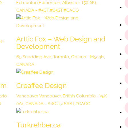
Edmonton Edmonton, Alberta - T5X 0K1,
O
CANADA - #5CT,#65ST,#CACO
Arttic Fox – Web Design and
1P
Development
65 Scadding Ave. Toronto, Ontario - M5a4l1,
CANADA
rim
Creaffee Design
ario
Vancouver Vancouver, British Columbia - V5K
O
0A1, CANADA - #18CT,#66ST,#CACO
Turkrehber.ca