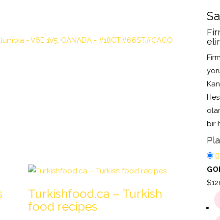
Sa
Fir
 Columbia - V6E 1V5, CANADA - #18CT,#66ST,#CACO
eli
Firm
yoru
Kan
Hesa
ola
bir 
Pla
GOL
$
12
s
Turkishfood.ca – Turkish
food recipes