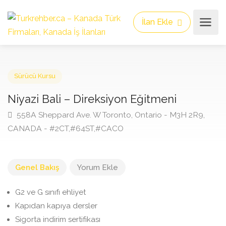
İlan Ekle
Sürücü Kursu
Niyazi Bali – Direksiyon Eğitmeni
558A Sheppard Ave. W Toronto, Ontario - M3H 2R9,
CANADA - #2CT,#64ST,#CACO
Genel Bakış
Yorum Ekle
G2 ve G sınıfı ehliyet
Kapıdan kapıya dersler
Sigorta indirim sertifikası