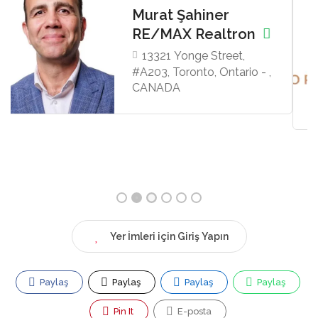
Topcu & Dalan
Homes
8 Sampson Mews, Suite
201, Toronto, Toronto,
Ontario - M3C 0H5,
CANADA
Yer İmleri için Giriş Yapın
Paylaş
Paylaş
Paylaş
Paylaş
Pin It
E-posta