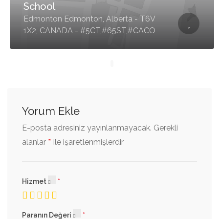
School
Edmonton Edmonton, Alberta - T6V
1X2, CANADA - #5CT,#65ST,#CACO
Yorum Ekle
E-posta adresiniz yayınlanmayacak.
Gerekli
*
alanlar
ile işaretlenmişlerdir
Hizmet
Paranın Değeri