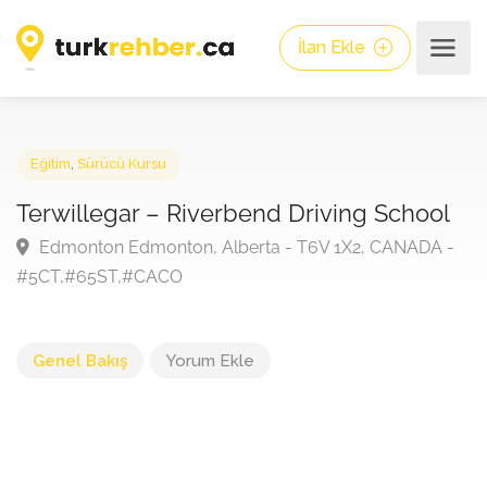
İlan Ekle
Eğitim
,
Sürücü Kursu
Terwillegar – Riverbend Driving Schoo
Edmonton Edmonton, Alberta - T6V 1X2, CANADA 
#5CT,#65ST,#CACO
Genel Bakış
Yorum Ekle