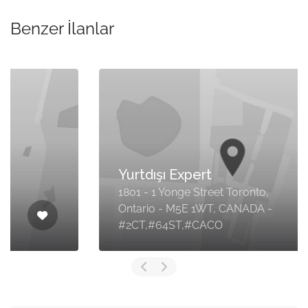
Benzer İlanlar
Yurtdışı Expert
1801 - 1 Yonge Street Toronto,
Ontario - M5E 1WT, CANADA -
#2CT,#64ST,#CACO