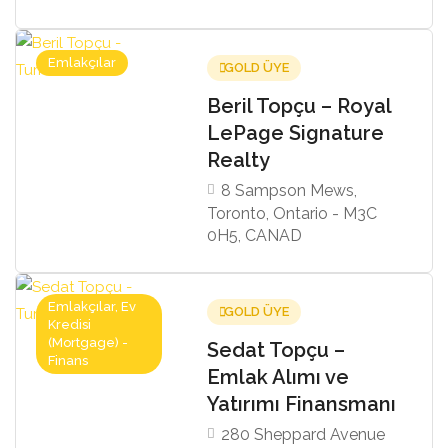
Emlakçılar
GOLD ÜYE
Beril Topçu – Royal
LePage Signature
Realty
8 Sampson Mews,
Toronto, Ontario - M3C
0H5, CANAD
Emlakçılar, Ev
GOLD ÜYE
Kredisi
(Mortgage) -
Sedat Topçu –
Finans
Emlak Alımı ve
Yatırımı Finansmanı
280 Sheppard Avenue