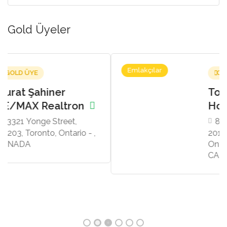
Gold Üyeler
Emlakçılar
GOLD ÜYE
Topcu & Dalan
Homes
8 Sampson Mews, Suite
201, Toronto, Toronto,
Ontario - M3C 0H5,
CANADA