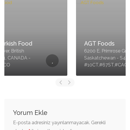
AGT Foods
6200 E. Primrose Green Dr. Regina,
Saskatchewan - S4V 3L7, CANADA -
#10CT,#67ST,#CACO
Yorum Ekle
E-posta adresiniz yayınlanmayacak.
Gerekli