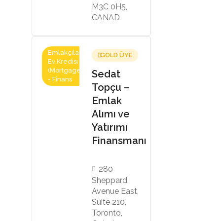
M3C 0H5,
CANAD
Emlakçılar,
GOLD ÜYE
Ev Kredisi
(Mortgage)
Sedat
- Finans
Topçu –
Emlak
Alımı ve
Yatırımı
Finansmanı
280
Sheppard
Avenue East,
Suite 210,
Toronto,