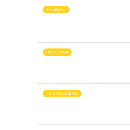
Emlakçılar
Boya, İnşaat
Türk Restoranları