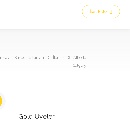
İlan Ekle
maları, Kanada İş İlanları
İlanlar
Alberta
Calgary
Gold Üyeler