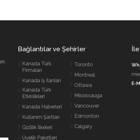
Bağlantılar ve Şehirler
İle
ürk
Kanada Türk
Toronto
Wha
Firmaları
mes
Montreal
Kanada İş İlanları
E-M
Ottawa
Kanada Türk
Mississauga
Etkinlikleri
Vancouver
Kanada Haberleri
Edmonton
Kullanım Şartları
Calgary
Gizlilik İlkeleri
Üyelik Paketleri