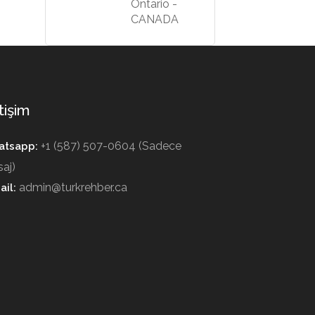
Ontario -
CANADA
tişim
+1 (587) 507-0604 (Sadece
tsapp:
aj)
admin@turkrehber.ca
ail: