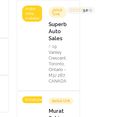
Araba
GOLD
5.0
(1)
Satışı,
ÜYE
Arabalar
Superb
Auto
Sales
19
Vanley
Crescent,
Toronto,
Ontario -
M3J 2B7,
CANADA
Emlakçılar
GOLD ÜYE
Murat