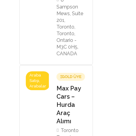
Sampson
Mews, Suite
201,
Toronto,
Toronto,
Ontario -
M3C 0H5,
CANADA
Araba
GOLD ÜYE
Satışı,
Arabalar
Max Pay
Cars –
Hurda
Araç
Alımı
Toronto