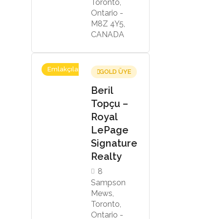
Toronto,
Ontario -
M8Z 4Y5,
CANADA
Emlakçılar
GOLD ÜYE
Beril
Topçu –
Royal
LePage
Signature
Realty
8
Sampson
Mews,
Toronto,
Ontario -