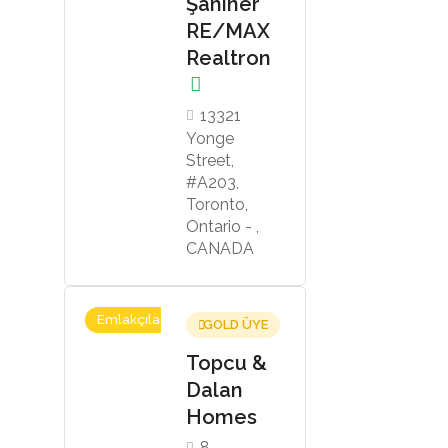
Şahiner
RE/MAX
Realtron
13321
Yonge
Street,
#A203,
Toronto,
Ontario - ,
CANADA
Emlakçılar
GOLD ÜYE
Topcu &
Dalan
Homes
8