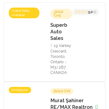
Araba Satışı,
GOLD
5.0
(1)
Arabalar
ÜYE
Superb
Auto
Sales
19 Vanley
Crescent,
Toronto,
Ontario -
M3J 2B7,
CANADA
Emlakçılar
GOLD ÜYE
Murat Şahiner
RE/MAX Realtron