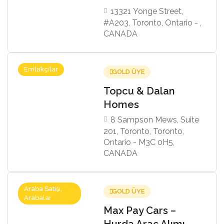
13321 Yonge Street,
#A203, Toronto, Ontario - ,
CANADA
Emlakçılar
GOLD ÜYE
Topcu & Dalan
Homes
8 Sampson Mews, Suite
201, Toronto, Toronto,
Ontario - M3C 0H5,
CANADA
Araba Satışı,
GOLD ÜYE
Arabalar
Max Pay Cars –
Hurda Araç Alımı