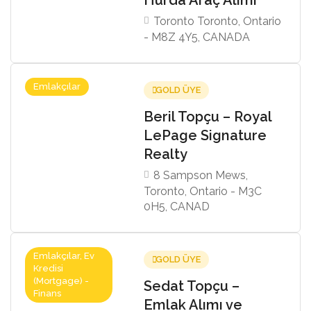
Toronto Toronto, Ontario
- M8Z 4Y5, CANADA
Emlakçılar
GOLD ÜYE
Beril Topçu – Royal
LePage Signature
Realty
8 Sampson Mews,
Toronto, Ontario - M3C
0H5, CANAD
Emlakçılar, Ev
GOLD ÜYE
Kredisi
(Mortgage) -
Sedat Topçu –
Finans
Emlak Alımı ve