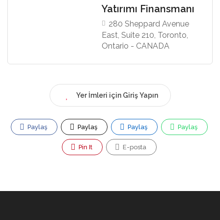
Yatırımı Finansmanı
280 Sheppard Avenue
East, Suite 210, Toronto,
Ontario - CANADA
Yer İmleri için Giriş Yapın
Paylaş
Paylaş
Paylaş
Paylaş
Pin It
E-posta