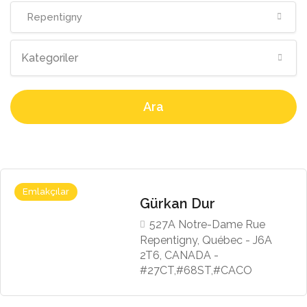
Repentigny
Kategoriler
Ara
Emlakçılar
Gürkan Dur
527A Notre-Dame Rue
Repentigny, Québec - J6A
2T6, CANADA -
#27CT,#68ST,#CACO