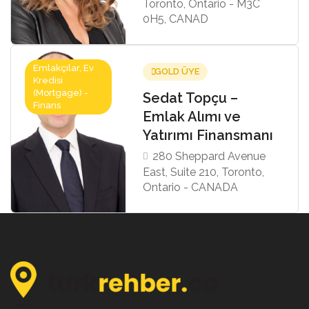
Toronto, Ontario - M3C
0H5, CANAD
Emlakçılar, Ev
GOLD ÜYE
Kredisi
(Mortgage) -
Sedat Topçu –
Finans
Emlak Alımı ve
Yatırımı Finansmanı
280 Sheppard Avenue
East, Suite 210, Toronto,
Ontario - CANADA