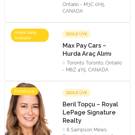
Ontario - M3C 0H5,
CANADA
Araba Satışı,
GOLD ÜYE
Arabalar
Max Pay Cars –
Hurda Araç Alımı
Toronto Toronto, Ontario
- M8Z 4Y5, CANADA
Emlakçılar
GOLD ÜYE
Beril Topçu – Royal
LePage Signature
Realty
8 Sampson Mews,