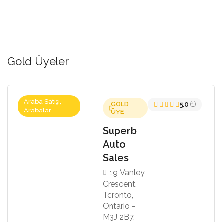
Gold Üyeler
Araba Satışı,
GOLD
5.0
(1)
Arabalar
ÜYE
Superb
Auto
Sales
19 Vanley
Crescent,
Toronto,
Ontario -
M3J 2B7,