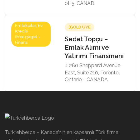
0H5, CANAD
Emlakçılar, Ev
GOLD ÜYE
Kredisi
(Mortgage) -
Sedat Topçu –
Finans
Emlak Alımı ve
Yatırımı Finansmanı
280 Sheppard Avenue
East, Suite 210, Toronto,
Ontario - CANADA
Turkrehber.ca – Kanada’nın en kapsamlı Türk firma