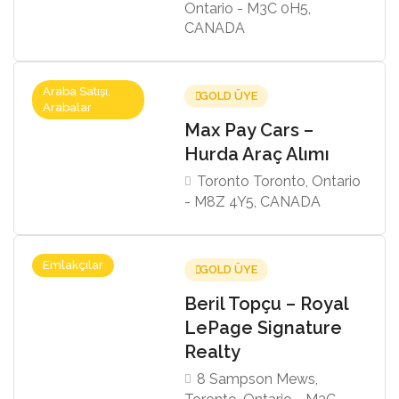
Ontario - M3C 0H5,
CANADA
Araba Satışı,
GOLD ÜYE
Arabalar
Max Pay Cars –
Hurda Araç Alımı
Toronto Toronto, Ontario
- M8Z 4Y5, CANADA
Emlakçılar
GOLD ÜYE
Beril Topçu – Royal
LePage Signature
Realty
8 Sampson Mews,