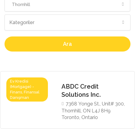
Thornhill
Kategoriler
Ara
Ev Kredisi
ABDC Credit
(Mortgage) -
Finans, Finansal
Solutions Inc.
Danışman
7368 Yonge St., Unit# 300,
Thornhill, ON L4J 8H9
Toronto, Ontario