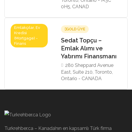
Toronto, Ontario - M3C
0H5, CANAD
Emlakçılar, Ev
GOLD ÜYE
Kredisi
(Mortgage) -
Sedat Topçu –
Finans
Emlak Alımı ve
Yatırımı Finansmanı
280 Sheppard Avenue
East, Suite 210, Toronto,
Ontario - CANADA
Turkrehber.ca – Kanada’nın en kapsamlı Türk firma