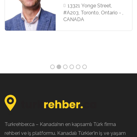
13321 Yonge Street,
#A203, Toronto, Ontario - ,
CANADA
Turkrehber.ca – Kanada’nın en kapsamlı Türk firma
rehberi ve iş platformu. Kanadalı Türkler’in iş ve yaşam