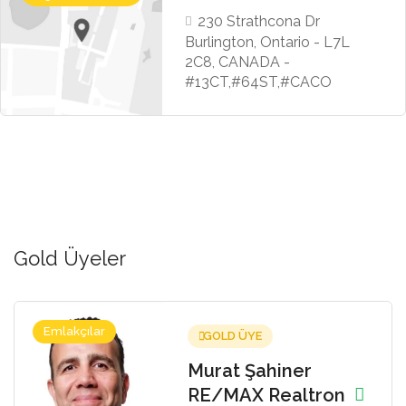
230 Strathcona Dr
Burlington, Ontario - L7L
2C8, CANADA -
#13CT,#64ST,#CACO
Gold Üyeler
Emlakçılar
GOLD ÜYE
Murat Şahiner
RE/MAX Realtron