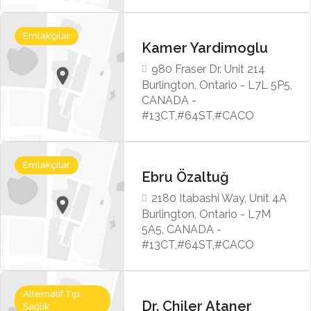
Emlakçılar
Kamer Yardimoglu
980 Fraser Dr. Unit 214
Burlington, Ontario - L7L 5P5,
CANADA -
#13CT,#64ST,#CACO
Emlakçılar
Ebru Özaltuğ
2180 Itabashi Way, Unit 4A
Burlington, Ontario - L7M
5A5, CANADA -
#13CT,#64ST,#CACO
Alternatif Tıp,
Dr. Chiler Ataner
Sağlık