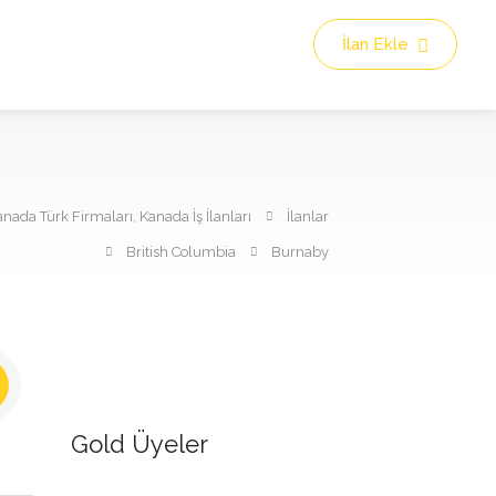
İlan Ekle
nada Türk Firmaları, Kanada İş İlanları
İlanlar
British Columbia
Burnaby
Gold Üyeler