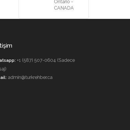
Ontario -
CANADA
tişim
+1 (587) 507-0604 (Sadece
tsapp:
aj)
admin@turkrehber.ca
ail: