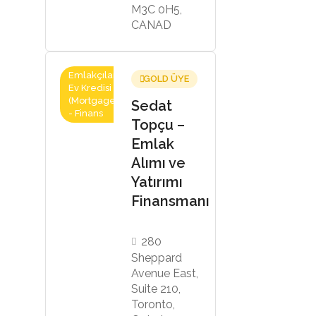
M3C 0H5,
CANAD
Emlakçılar,
GOLD ÜYE
Ev Kredisi
(Mortgage)
Sedat
- Finans
Topçu –
Emlak
Alımı ve
Yatırımı
Finansmanı
280
Sheppard
Avenue East,
Suite 210,
Toronto,