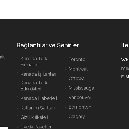
Bağlantılar ve Şehirler
İle
ürk
Kanada Türk
Toronto
Wha
Firmaları
mes
Montreal
Kanada İş İlanları
E-M
Ottawa
Kanada Türk
Mississauga
Etkinlikleri
Vancouver
Kanada Haberleri
Edmonton
Kullanım Şartları
Calgary
Gizlilik İlkeleri
Üyelik Paketleri