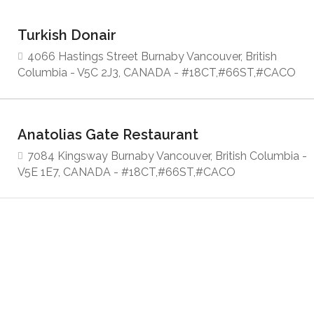
Turkish Donair
4066 Hastings Street Burnaby Vancouver, British
Columbia - V5C 2J3, CANADA - #18CT,#66ST,#CACO
Anatolias Gate Restaurant
7084 Kingsway Burnaby Vancouver, British Columbia -
V5E 1E7, CANADA - #18CT,#66ST,#CACO