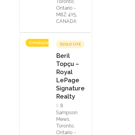
Toronto,
Ontario -
M8Z 4Y5,
CANADA
Emlakçılar
GOLD ÜYE
Beril
Topçu –
Royal
LePage
Signature
Realty
8
Sampson
Mews,
Toronto,
Ontario -