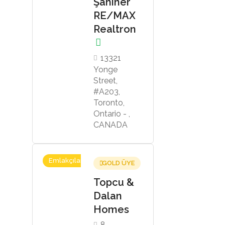
Şahiner
RE/MAX
Realtron
13321
Yonge
Street,
#A203,
Toronto,
Ontario - ,
CANADA
Emlakçılar
GOLD ÜYE
Topcu &
Dalan
Homes
8