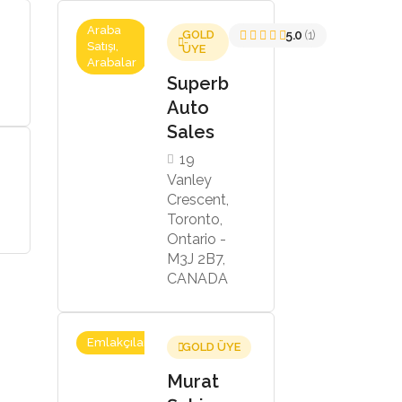
Araba
GOLD
5.0
(1)
Satışı,
ÜYE
Arabalar
Superb
Auto
Sales
19
Vanley
Crescent,
Toronto,
Ontario -
M3J 2B7,
CANADA
Emlakçılar
GOLD ÜYE
Murat