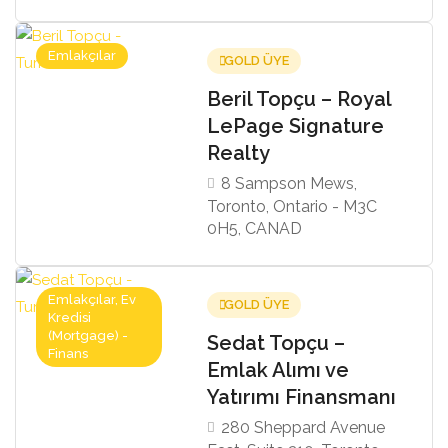
Emlakçılar
GOLD ÜYE
Beril Topçu – Royal
LePage Signature
Realty
8 Sampson Mews,
Toronto, Ontario - M3C
0H5, CANAD
Emlakçılar, Ev
GOLD ÜYE
Kredisi
(Mortgage) -
Sedat Topçu –
Finans
Emlak Alımı ve
Yatırımı Finansmanı
280 Sheppard Avenue