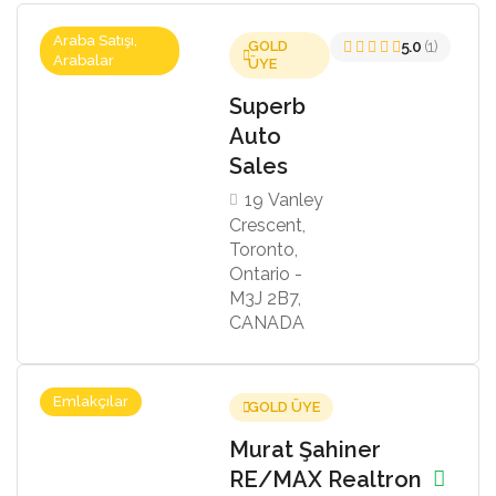
Araba Satışı,
GOLD
5.0
(1)
Arabalar
ÜYE
Superb
Auto
Sales
19 Vanley
Crescent,
Toronto,
Ontario -
M3J 2B7,
CANADA
Emlakçılar
GOLD ÜYE
Murat Şahiner
RE/MAX Realtron