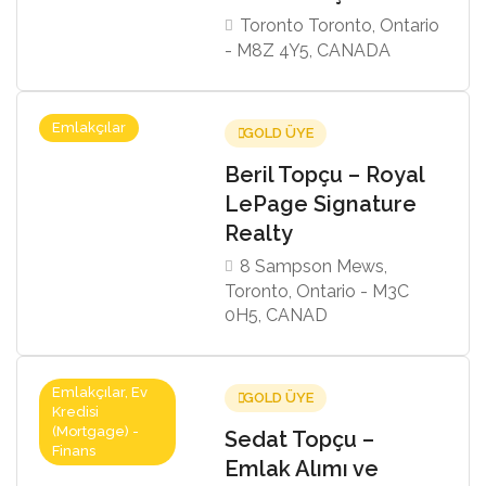
Toronto Toronto, Ontario
- M8Z 4Y5, CANADA
Emlakçılar
GOLD ÜYE
Beril Topçu – Royal
LePage Signature
Realty
8 Sampson Mews,
Toronto, Ontario - M3C
0H5, CANAD
Emlakçılar, Ev
GOLD ÜYE
Kredisi
(Mortgage) -
Sedat Topçu –
Finans
Emlak Alımı ve