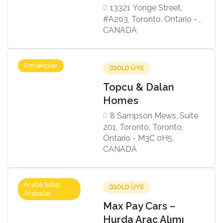
13321 Yonge Street,
#A203, Toronto, Ontario - ,
CANADA
Emlakçılar
GOLD ÜYE
Topcu & Dalan
Homes
8 Sampson Mews, Suite
201, Toronto, Toronto,
Ontario - M3C 0H5,
CANADA
Araba Satışı,
GOLD ÜYE
Arabalar
Max Pay Cars –
Hurda Araç Alımı