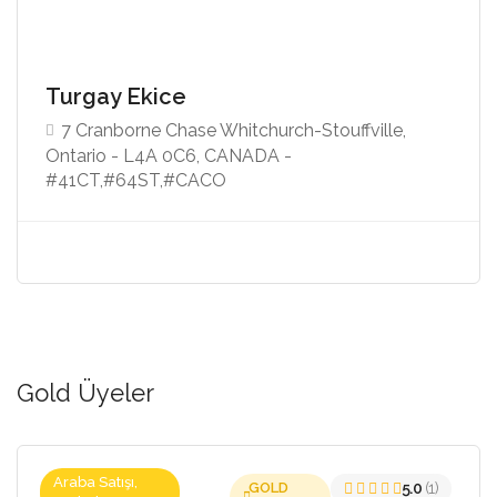
Turgay Ekice
7 Cranborne Chase Whitchurch-Stouffville,
Ontario - L4A 0C6, CANADA -
#41CT,#64ST,#CACO
Gold Üyeler
Araba Satışı,
GOLD
5.0
(1)