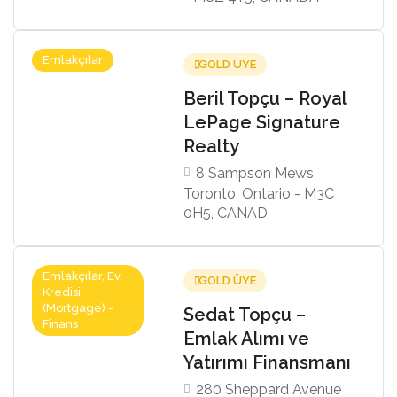
Emlakçılar
GOLD ÜYE
Beril Topçu – Royal
LePage Signature
Realty
8 Sampson Mews,
Toronto, Ontario - M3C
0H5, CANAD
Emlakçılar, Ev
GOLD ÜYE
Kredisi
(Mortgage) -
Sedat Topçu –
Finans
Emlak Alımı ve
Yatırımı Finansmanı
280 Sheppard Avenue