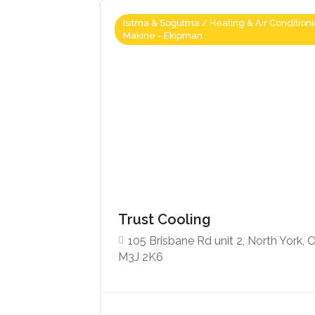
Isıtma & Soğutma / Heating & Air Conditioni
Makine - Ekipman
Trust Cooling
105 Brisbane Rd unit 2, North York, 
M3J 2K6