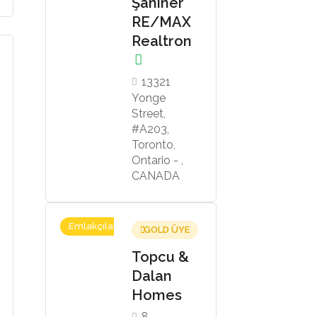
Şahiner
RE/MAX
Realtron
13321
Yonge
Street,
#A203,
Toronto,
Ontario - ,
CANADA
Emlakçılar
GOLD ÜYE
Topcu &
Dalan
Homes
8