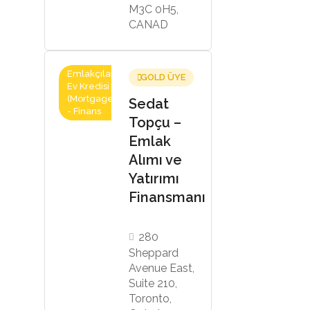
M3C 0H5,
CANAD
Emlakçılar,
GOLD ÜYE
Ev Kredisi
(Mortgage)
Sedat
- Finans
Topçu –
Emlak
Alımı ve
Yatırımı
Finansmanı
280
Sheppard
Avenue East,
Suite 210,
Toronto,