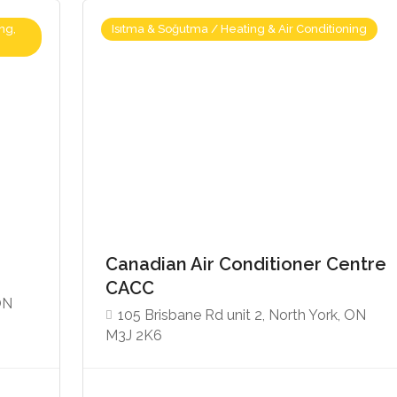
ng,
Isıtma & Soğutma / Heating & Air Conditioning
Canadian Air Conditioner Centre
CACC
ON
105 Brisbane Rd unit 2, North York, ON
M3J 2K6