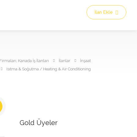
İlan Ekle
irmaları, Kanada İş İlanları
İlanlar
İnşaat
Isıtma & Soğutma / Heating & Air Conditioning
Gold Üyeler