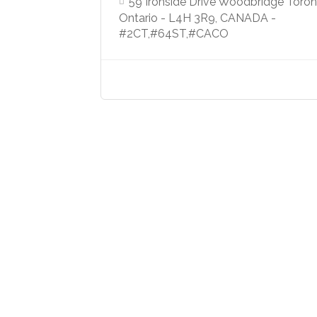
59 Ironside Drive Woodbridge Toron
Ontario - L4H 3R9, CANADA -
#2CT,#64ST,#CACO