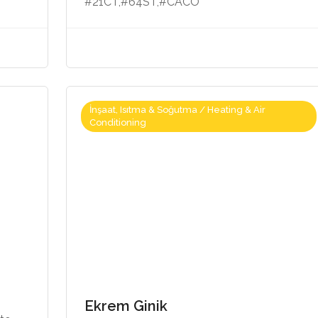
#21CT,#64ST,#CACO
İnşaat, Isıtma & Soğutma / Heating & Air
Conditioning
Ekrem Ginik