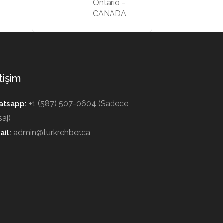
Ontario -
CANADA
tişim
+1 (587) 507-0604 (Sadece
tsapp:
aj)
admin@turkrehber.ca
ail: