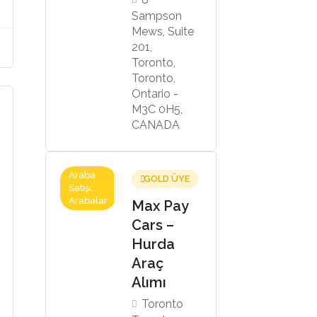
Sampson
Mews, Suite
201,
Toronto,
Toronto,
Ontario -
M3C 0H5,
CANADA
Araba
GOLD ÜYE
Satışı,
Arabalar
Max Pay
Cars –
Hurda
Araç
Alımı
Toronto