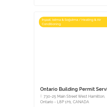
İnşaat, Isıtma & Soğutma / Heating & Air
Conditioning
Ontario Building Permit Ser
730-25 Main Street West Hamilton,
Ontario - L8P 1H1, CANADA