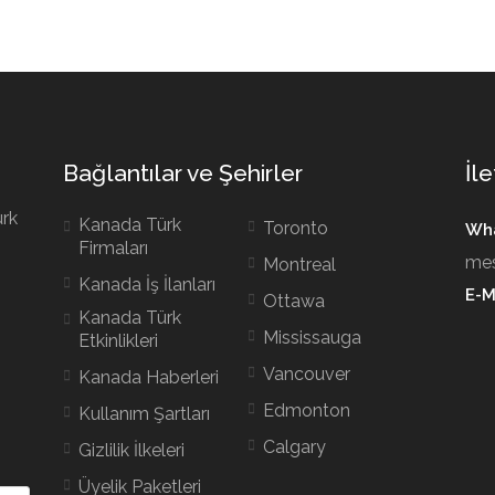
Bağlantılar ve Şehirler
İle
ürk
Kanada Türk
Toronto
Wha
Firmaları
mes
Montreal
Kanada İş İlanları
E-M
Ottawa
Kanada Türk
Mississauga
Etkinlikleri
Vancouver
Kanada Haberleri
Edmonton
Kullanım Şartları
Calgary
Gizlilik İlkeleri
Üyelik Paketleri