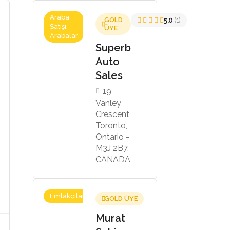
Araba
GOLD
5.0
(1)
Satışı,
ÜYE
Arabalar
Superb
Auto
Sales
19
Vanley
Crescent,
Toronto,
Ontario -
M3J 2B7,
CANADA
Emlakçılar
GOLD ÜYE
Murat