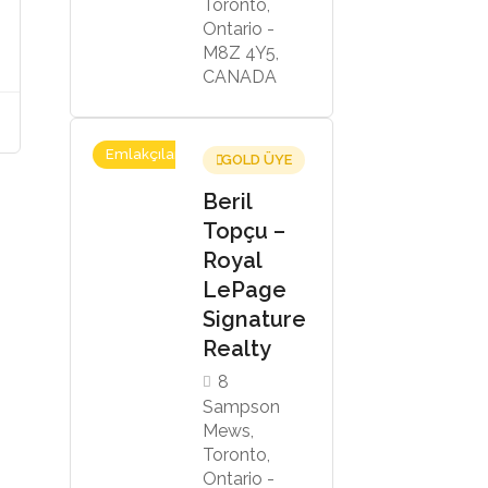
Toronto,
Ontario -
M8Z 4Y5,
CANADA
Emlakçılar
GOLD ÜYE
Beril
Topçu –
Royal
LePage
Signature
Realty
8
Sampson
Mews,
Toronto,
Ontario -