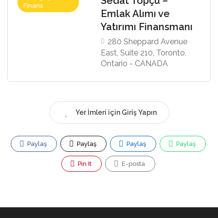
Sedat Topçu –
Finans
Emlak Alımı ve
Yatırımı Finansmanı
280 Sheppard Avenue
East, Suite 210, Toronto,
Ontario - CANADA
Yer İmleri için Giriş Yapın
Paylaş
Paylaş
Paylaş
Paylaş
Pin It
E-posta