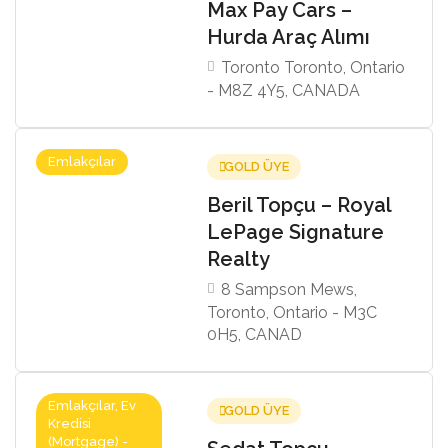
Max Pay Cars –
Hurda Araç Alımı
Toronto Toronto, Ontario
- M8Z 4Y5, CANADA
Emlakçılar
GOLD ÜYE
Beril Topçu – Royal
LePage Signature
Realty
8 Sampson Mews,
Toronto, Ontario - M3C
0H5, CANAD
Emlakçılar, Ev
GOLD ÜYE
Kredisi
(Mortgage) -