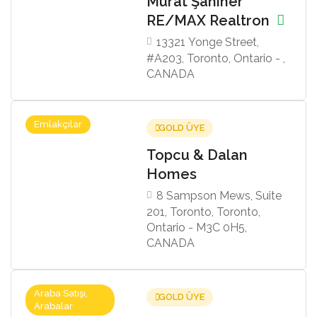
Murat Şahiner
RE/MAX Realtron
13321 Yonge Street,
#A203, Toronto, Ontario - ,
CANADA
Emlakçılar
GOLD ÜYE
Topcu & Dalan
Homes
8 Sampson Mews, Suite
201, Toronto, Toronto,
Ontario - M3C 0H5,
CANADA
Araba Satışı,
GOLD ÜYE
Arabalar