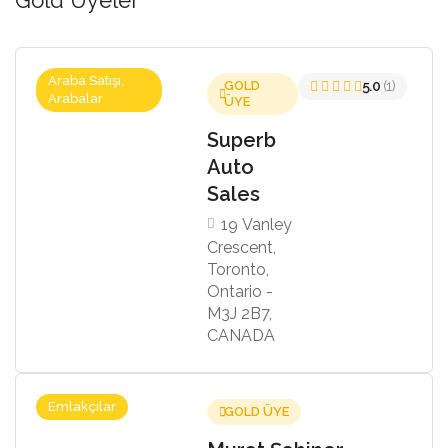
Araba Satışı,
GOLD
5.0
(1)
Arabalar
ÜYE
Superb
Auto
Sales
19 Vanley
Crescent,
Toronto,
Ontario -
M3J 2B7,
CANADA
Emlakçılar
GOLD ÜYE