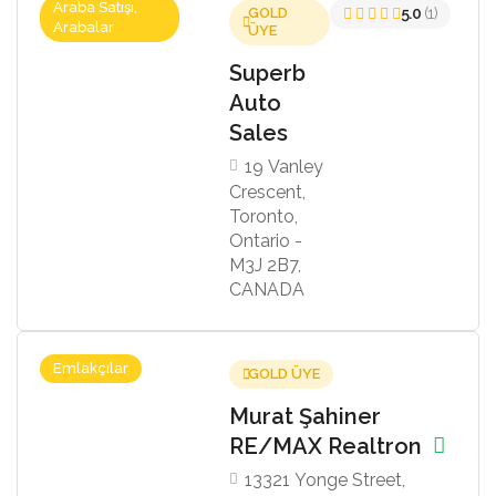
Araba Satışı,
GOLD
5.0
(1)
Arabalar
ÜYE
Superb
Auto
Sales
19 Vanley
Crescent,
Toronto,
Ontario -
M3J 2B7,
CANADA
Emlakçılar
GOLD ÜYE
Murat Şahiner
RE/MAX Realtron
13321 Yonge Street,