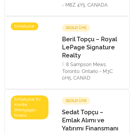
- M8Z 4Y5, CANADA
Emlakçılar
GOLD ÜYE
Beril Topçu – Royal
LePage Signature
Realty
8 Sampson Mews,
Toronto, Ontario - M3C
0H5, CANAD
Emlakçılar, Ev
GOLD ÜYE
Kredisi
(Mortgage) -
Sedat Topçu –
Finans
Emlak Alımı ve
Yatırımı Finansmanı